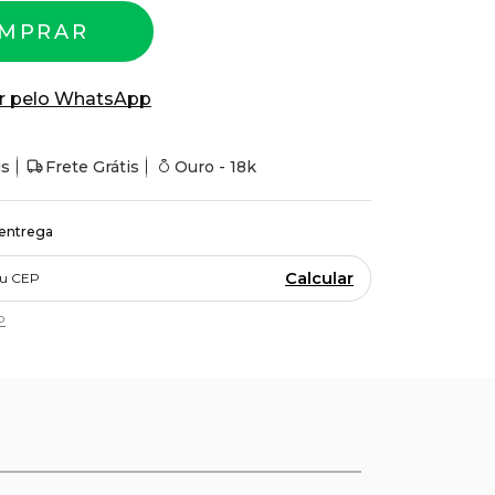
MPRAR
r pelo WhatsApp
is
Frete Grátis
Ouro - 18k
 entrega
Calcular
P