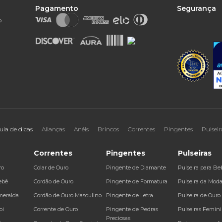
Pagamento
Segurança
o
uia de dicas
Alianças
Anéis
Brincos
Correntes
Pingentes
Pulseir
Correntes
Pingentes
Pulseiras
ro
Colar de Ouro
Pingente de Diamante
Pulseira para Be
ebê
Cordão de Ouro
Pingente de Formatura
Pulseira da Mod
meralda
Cordão de Ouro Masculino
Pingente de Letra
Pulseira de Ouro
bi
Corrente de Ouro
Pingente de Pedras
Pulseiras Femin
Preciosas