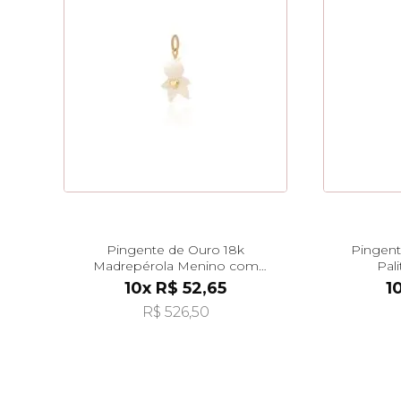
Pingente de Ouro 18k
Pingent
Madrepérola Menino com
Pal
Coração Liso pi24488
10x R$ 52,65
1
R$ 526,50