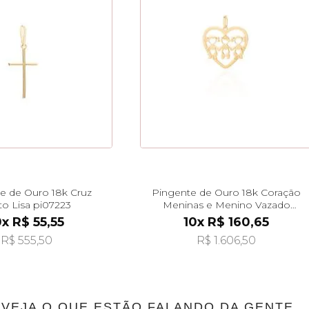
e de Ouro 18k Cruz
Pingente de Ouro 18k Coração
ito Lisa pi07223
Meninas e Menino Vazado
pi24484
0x R$ 55,55
10x R$ 160,65
R$ 555,50
R$ 1.606,50
VEJA O QUE ESTÃO FALANDO DA GENTE...