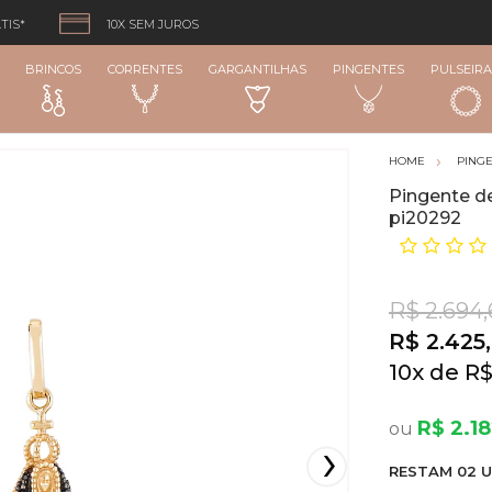
TIS*
10X SEM JUROS
BRINCOS
CORRENTES
GARGANTILHAS
PINGENTES
PULSEIRA
PING
Pingente de
pi20292
R$ 2.694,
R$ 2.425,
10
x
R$
R$ 2.1
RESTA
M
02
U