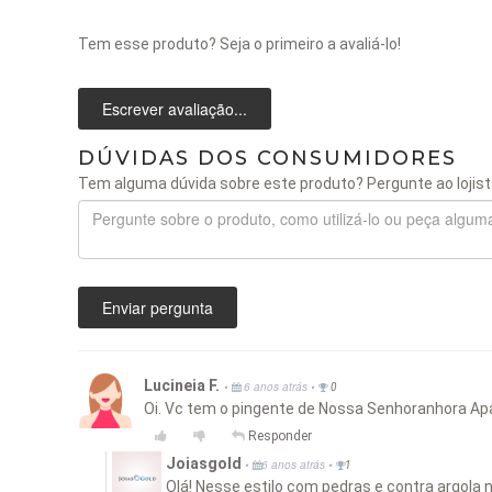
Tem esse produto? Seja o primeiro a avaliá-lo!
Escrever avaliação...
DÚVIDAS DOS CONSUMIDORES
Tem alguma dúvida sobre este produto? Pergunte ao lojist
Enviar pergunta
Lucineia F.
•
•
6 anos atrás
0
Oi. Vc tem o pingente de Nossa Senhoranhora Ap
Responder
Joiasgold
•
•
6 anos atrás
1
Olá! Nesse estilo com pedras e contra argo