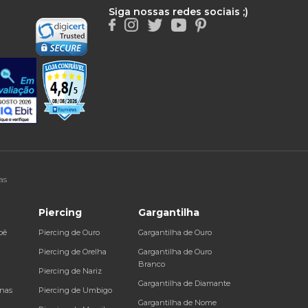
Siga nossas redes sociais ;)
as
Piercing
Gargantilha
bê
Piercing de Ouro
Gargantilha de Ouro
a
Piercing de Orelha
Gargantilha de Ouro
Branco
Piercing de Nariz
Gargantilha de Diamante
inas
Piercing de Umbigo
Gargantilha de Nome