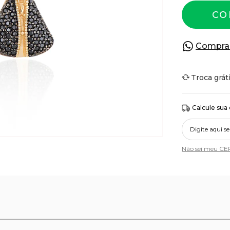
CO
Compra
Troca grát
Calcule sua
Não sei meu CE