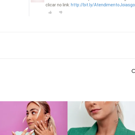
clicar no link:
http://bit.ly/AtendimentoJoiasgo