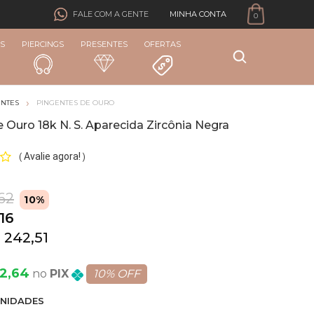
MINHA CONTA
FALE COM A GENTE
0
S
PIERCINGS
PRESENTES
OFERTAS
ENTES
PINGENTES DE OURO
 Ouro 18k N. S. Aparecida Zircônia Negra
Avalie agora!
(
)
62
10%
16
 242,51
82,64
PIX
10% OFF
NIDADE
S