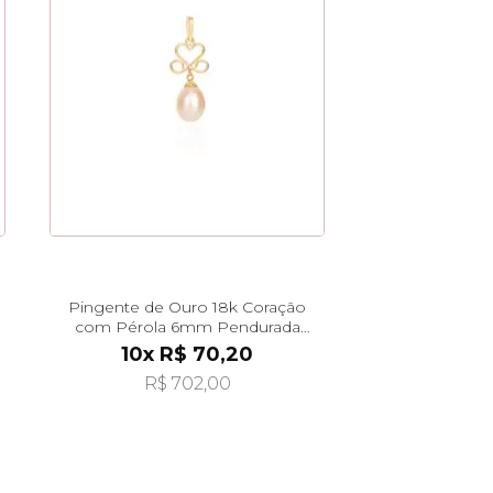
Pingente de Ouro 18k Coração
com Pérola 6mm Pendurada
pi24562
10x R$ 70,20
R$ 702,00