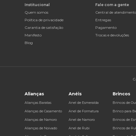
Institucional
Fale com a gente
Quem somos
Central de atendiment
Política de privacidade
Entregas
Garantia de satisfação
Pagamento
Manifesto
Trocas e devoluções
Blog
G
Alianças
Anéis
Brincos
Alianças Baratas
Anel de Esmeralda
Brincos de Ou
Alianças de Casamento
Anel de Formatura
Brinco para B
Alianças de Namoro
Anel de Namoro
Brincos de Es
Alianças de Noivado
Anel de Rubi
Brincos de Ru