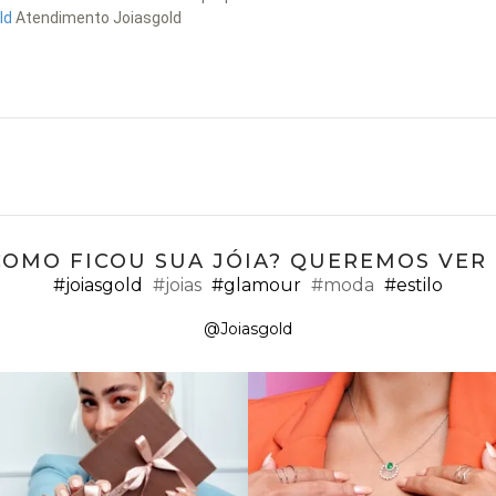
ld
Atendimento Joiasgold
COMO FICOU SUA JÓIA? QUEREMOS VER ;
#joiasgold
#joias
#glamour
#moda
#estilo
@Joiasgold