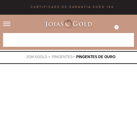
CERTIFICADO DE GARANTIA OURO 18K
0
Alianças
PINGENTES
PINGENTES DE OURO
Anéis
Brincos
Correntes
Gargantilhas
Pingentes