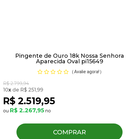
Pulseiras
Piercing
Pingente de Ouro 18k Nossa Senhora
Pedras Preciosas
Aparecida Oval pi15649
Avalie agora!
(
)
Presente
R$ 2.799,94
10
x
R$ 251,99
OFERTAS
R$ 2.519,95
R$ 2.267,95
COMPRAR