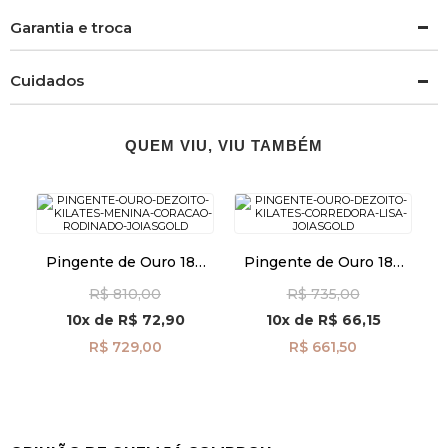
Garantia e troca
Cuidados
QUEM VIU, VIU TAMBÉM
Pingente de Ouro 18k
Pingente de Ouro 18k
Menina com Coração
Corredora Lisa pi23965
R$ 810,00
R$ 735,00
Rodinado pi23344
10x
de
R$ 72,90
10x
de
R$ 66,15
R$ 729,00
R$ 661,50