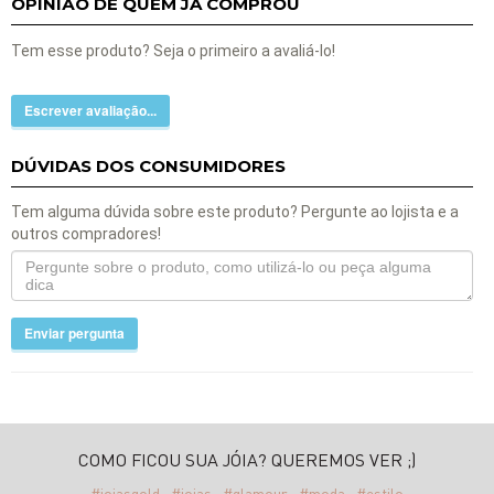
OPINIÃO DE QUEM JÁ COMPROU
Tem esse produto? Seja o primeiro a avaliá-lo!
Escrever avaliação...
DÚVIDAS DOS CONSUMIDORES
Tem alguma dúvida sobre este produto? Pergunte ao lojista e a
outros compradores!
Enviar pergunta
COMO FICOU SUA JÓIA? QUEREMOS VER ;)
#joiasgold
#joias
#glamour
#moda
#estilo