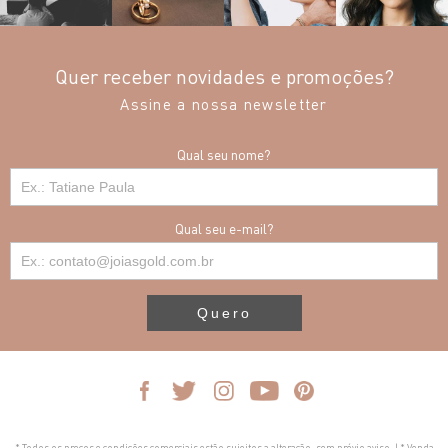
Quer receber novidades e promoções?
Assine a nossa newsletter
Qual seu nome?
Qual seu e-mail?
Quero
* Todos os preços e condições comerciais estão sujeitos a alteração, sem prévio aviso. | * Venda