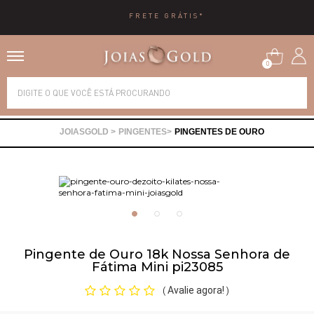
FRETE GRÁTIS*
0
Alianças
PINGENTES
PINGENTES DE OURO
Anéis
Brincos
Correntes
Pingente de Ouro 18k Nossa Senhora de
Fátima Mini pi23085
Gargantilhas
Avalie agora!
(
)
Pingentes