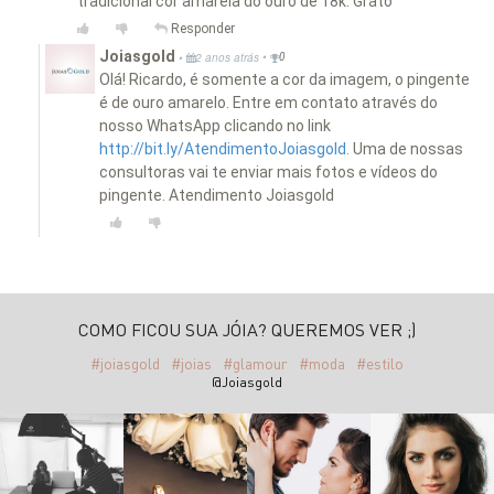
tradicional cor amarela do ouro de 18k. Grato
Responder
Joiasgold
•
•
2 anos atrás
0
Olá! Ricardo, é somente a cor da imagem, o pingente
é de ouro amarelo. Entre em contato através do
nosso WhatsApp clicando no link
http://bit.ly/AtendimentoJoiasgold.
Uma de nossas
consultoras vai te enviar mais fotos e vídeos do
pingente. Atendimento Joiasgold
COMO FICOU SUA JÓIA? QUEREMOS VER ;)
#joiasgold
#joias
#glamour
#moda
#estilo
@Joiasgold