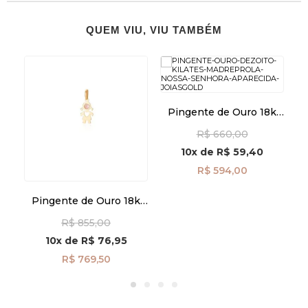
QUEM VIU, VIU TAMBÉM
k
Pingente de Ouro 18k
Madrepérola com N. Sra.
Ap
R$ 660,00
Aparecida pi24491
10x
de
R$ 59,40
R$ 594,00
Pingente de Ouro 18k
Menina com Zircônia
R$ 855,00
Rosa 3mm pi24473
10x
de
R$ 76,95
R$ 769,50