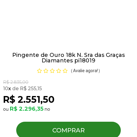
Pulseiras
Piercing
Pingente de Ouro 18k N. Sra das Graças
Pedras Preciosas
Diamantes pi18019
Avalie agora!
(
)
Presente
R$ 2.835,00
10
x
R$ 255,15
OFERTAS
R$ 2.551,50
R$ 2.296,35
COMPRAR