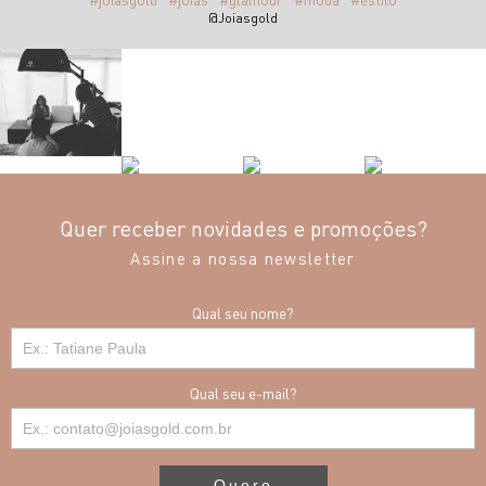
@Joiasgold
Quer receber novidades e promoções?
Assine a nossa newsletter
Qual seu nome?
Qual seu e-mail?
Quero