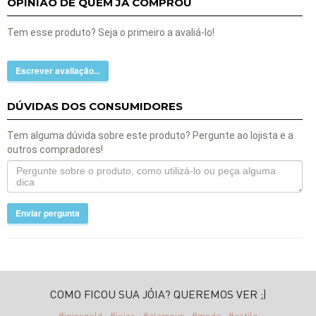
OPINIÃO DE QUEM JÁ COMPROU
Tem esse produto? Seja o primeiro a avaliá-lo!
Escrever avaliação...
DÚVIDAS DOS CONSUMIDORES
Tem alguma dúvida sobre este produto? Pergunte ao lojista e a
outros compradores!
Enviar pergunta
COMO FICOU SUA JÓIA? QUEREMOS VER ;)
#joiasgold
#joias
#glamour
#moda
#estilo