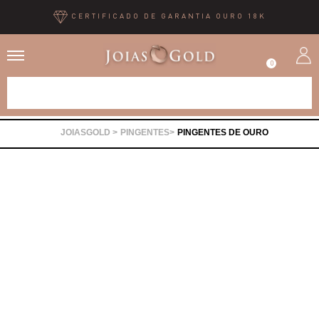
CERTIFICADO DE GARANTIA OURO 18K
0
Alianças
PINGENTES
PINGENTES DE OURO
Anéis
Brincos
Correntes
Gargantilhas
Pingentes