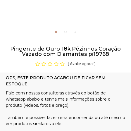
Pulseiras
Piercing
Pingente de Ouro 18k Pézinhos Coração
Pedras Preciosas
Vazado com Diamantes pi19768
Avalie agora!
(
)
Presente
OFERTAS