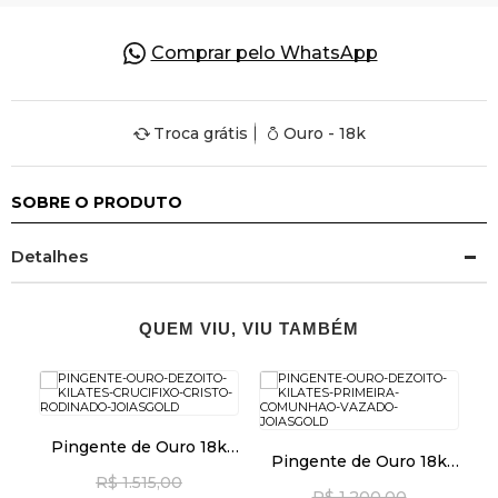
Comprar pelo WhatsApp
Troca grátis
Ouro - 18k
SOBRE O PRODUTO
Detalhes
QUEM VIU, VIU TAMBÉM
k
Pingente de Ouro 18k
Pingente de Ouro 18k
a
Crucifixo com Cristo
Primeira Comunhão
R$ 1.515,00
Rodinado pi24486
R$ 1.200,00