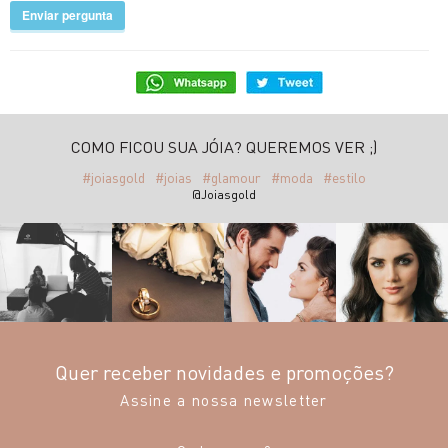
Enviar pergunta
COMO FICOU SUA JÓIA? QUEREMOS VER ;)
#joiasgold
#joias
#glamour
#moda
#estilo
@Joiasgold
Quer receber novidades e promoções?
Assine a nossa newsletter