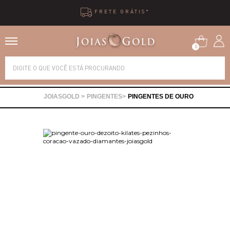
FRETE GRÁTIS*
0
Alianças
PINGENTES
PINGENTES DE OURO
Anéis
Brincos
Correntes
Gargantilhas
Pingentes