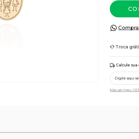
CO
Compra
Troca grát
Calcule sua
Não sei meu CE