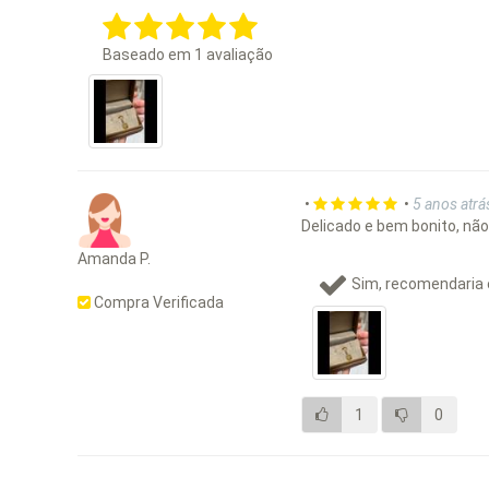
Baseado em
1
avaliação
•
•
5 anos atrá
Delicado e bem bonito, não
Amanda P.
Sim, recomendaria 
Compra Verificada
1
0