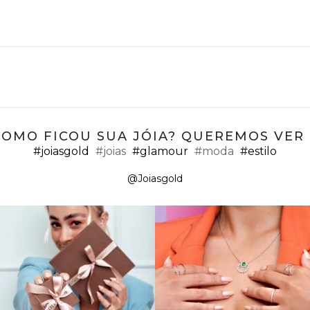
COMO FICOU SUA JÓIA? QUEREMOS VER ;
#joiasgold
#joias
#glamour
#moda
#estilo
@Joiasgold