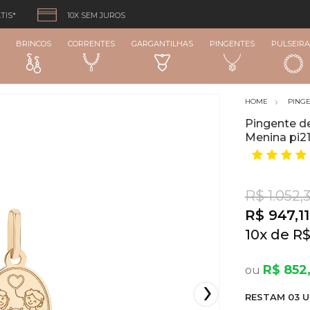
TIS*
10X SEM JUROS
BRINCOS
CORRENTES
GARGANTILHAS
PINGENTES
PULSEIRA
PING
Pingente d
Menina pi2
R$ 1.052,
R$ 947,11
10
x
R$
R$ 852
RESTA
M
03
U