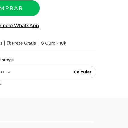
MPRAR
r pelo WhatsApp
is
Frete Grátis
Ouro - 18k
 entrega
Calcular
P