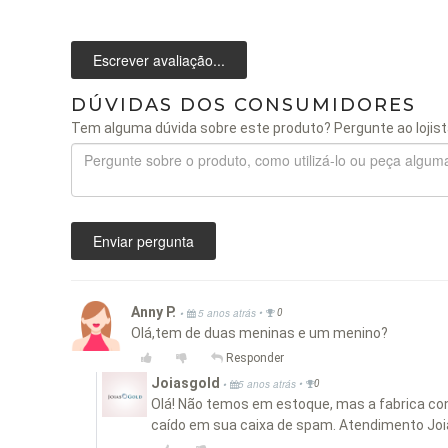
Escrever avaliação...
DÚVIDAS DOS CONSUMIDORES
Tem alguma dúvida sobre este produto? Pergunte ao lojist
Enviar pergunta
Anny P.
•
•
5 anos atrás
0
Olá,tem de duas meninas e um menino?
Responder
Joiasgold
•
•
5 anos atrás
0
Olá! Não temos em estoque, mas a fabrica conf
caído em sua caixa de spam. Atendimento Joi