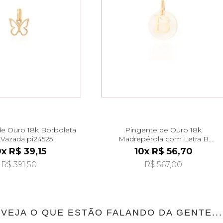
e Ouro 18k Borboleta
Pingente de Ouro 18k
 Vazada pi24525
Madrepérola com Letra B
Pendurada pi24476
0x R$ 39,15
10x R$ 56,70
R$ 391,50
R$ 567,00
VEJA O QUE ESTÃO FALANDO DA GENTE...