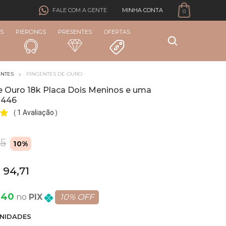
MINHA CONTA
FALE COM A GENTE
0
S
PIERCINGS
PRESENTES
OFERTAS
ENTES
PINGENTES DE OURO
e Ouro 18k Placa Dois Meninos e uma
1446
1 Avaliação
(
)
35
10%
 94,71
,40
PIX
10% OFF
NIDADE
S