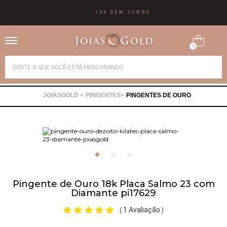
10X SEM JUROS
0
Alianças
PINGENTES
PINGENTES DE OURO
Anéis
Brincos
Correntes
Pingente de Ouro 18k Placa Salmo 23 com
Diamante pi17629
Gargantilhas
1 Avaliação
(
)
Pingentes