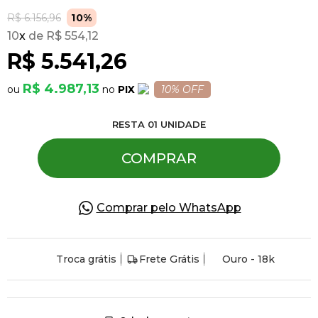
R$ 6.156,96
10%
10
x
R$ 554,12
Pulseiras
R$ 5.541,26
Piercing
R$ 4.987,13
PIX
10% OFF
RESTA
01
UNIDADE
Pedras Preciosas
COMPRAR
Presente
Comprar pelo WhatsApp
OFERTAS
Troca grátis
Frete Grátis
Ouro - 18k