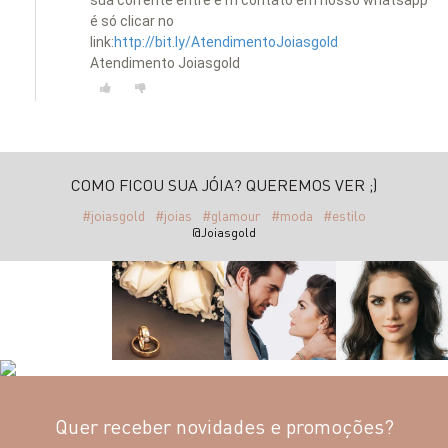
sua corrente entre e m contato em nosso whatsapp
é só clicar no
link:
http://bit.ly/AtendimentoJoiasgold
Atendimento Joiasgold
COMO FICOU SUA JÓIA? QUEREMOS VER ;)
#joiasgold
#joias
#glamour
#moda
#estilo
@Joiasgold
Quer receber novidades e promoções?