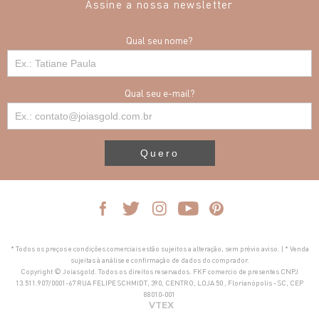
Assine a nossa newsletter
Qual seu nome?
Qual seu e-mail?
Quero
* Todos os preços e condições comerciais estão sujeitos a alteração, sem prévio aviso. | * Venda
sujeitas à análise e confirmação de dados do comprador.
Copyright © Joiasgold. Todos os direitos reservados. FKF comercio de presentes CNPJ
13.511.907/0001-67 RUA FELIPE SCHMIDT, 390, CENTRO, LOJA 50 , Florianópolis - SC, CEP
88010-001
VTEX