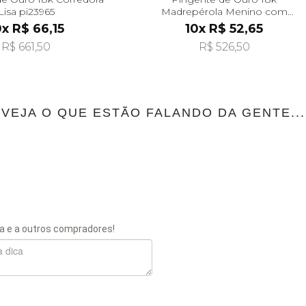
Lisa pi23965
Madrepérola Menino com
Coração Liso pi24488
0x R$ 66,15
10x R$ 52,65
R$ 661,50
R$ 526,50
VEJA O QUE ESTÃO FALANDO DA GENTE...
a e a outros compradores!