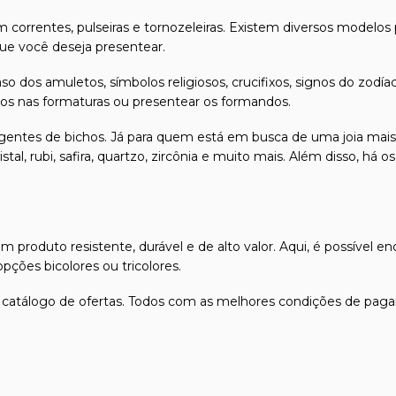
 correntes, pulseiras e tornozeleiras. Existem diversos modelos
e você deseja presentear.
so dos amuletos, símbolos religiosos, crucifixos, signos do z
ados nas formaturas ou presentear os formandos.
ngentes de bichos. Já para quem está em busca de uma joia mais
stal, rubi, safira, quartzo, zircônia e muito mais. Além disso, h
produto resistente, durável e de alto valor. Aqui, é possível en
ções bicolores ou tricolores.
 catálogo de ofertas. Todos com as melhores condições de paga