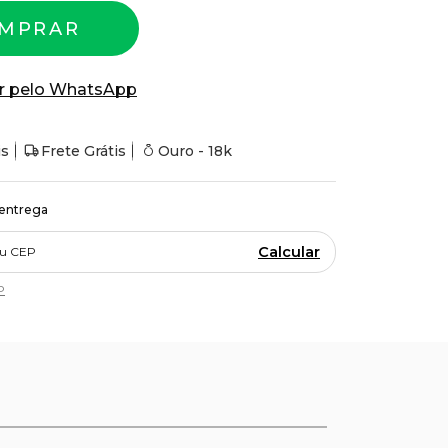
MPRAR
r pelo WhatsApp
is
Frete Grátis
Ouro - 18k
 entrega
Calcular
P