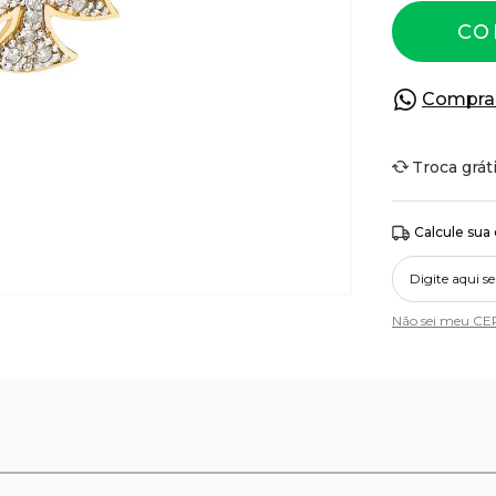
CO
Compra
Troca grát
Calcule sua
Não sei meu CE