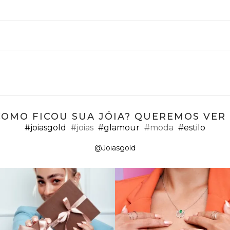
COMO FICOU SUA JÓIA? QUEREMOS VER ;
#joiasgold
#joias
#glamour
#moda
#estilo
@Joiasgold