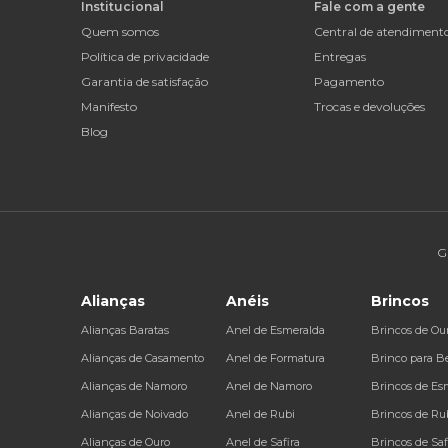
Institucional
Fale com a gente
Quem somos
Central de atendiment
Política de privacidade
Entregas
Garantia de satisfação
Pagamento
Manifesto
Trocas e devoluções
Blog
G
Alianças
Anéis
Brincos
Alianças Baratas
Anel de Esmeralda
Brincos de Ou
Alianças de Casamento
Anel de Formatura
Brinco para B
Alianças de Namoro
Anel de Namoro
Brincos de Es
Alianças de Noivado
Anel de Rubi
Brincos de Ru
Alianças de Ouro
Anel de Safira
Brincos de Saf