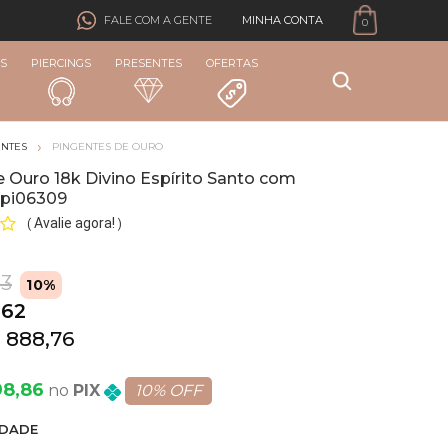
MINHA CONTA
FALE COM A GENTE
0
S
PIERCINGS
PRESENTES
OFERTAS
ENTES
PINGENTES DE OURO
 Ouro 18k Divino Espírito Santo com
 pi06309
Avalie agora!
(
)
13
10%
,62
 888,76
98,86
PIX
10% OFF
DADE