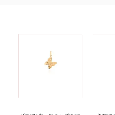
Pingente de Ouro 18k Borboleta
Pingente d