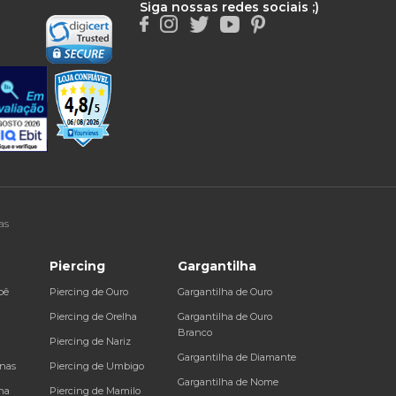
Siga nossas redes sociais ;)
as
Piercing
Gargantilha
bê
Piercing de Ouro
Gargantilha de Ouro
a
Piercing de Orelha
Gargantilha de Ouro
Branco
Piercing de Nariz
Gargantilha de Diamante
inas
Piercing de Umbigo
Gargantilha de Nome
na
Piercing de Mamilo