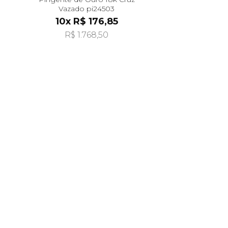
Vazado pi24503
10x R$ 176,85
R$ 1.768,50