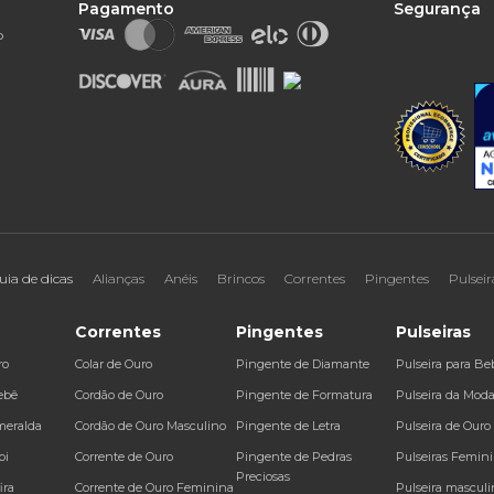
Pagamento
Segurança
o
uia de dicas
Alianças
Anéis
Brincos
Correntes
Pingentes
Pulseir
Correntes
Pingentes
Pulseiras
ro
Colar de Ouro
Pingente de Diamante
Pulseira para Be
ebê
Cordão de Ouro
Pingente de Formatura
Pulseira da Mod
meralda
Cordão de Ouro Masculino
Pingente de Letra
Pulseira de Ouro
bi
Corrente de Ouro
Pingente de Pedras
Pulseiras Femin
Preciosas
ira
Corrente de Ouro Feminina
Pulseira masculi