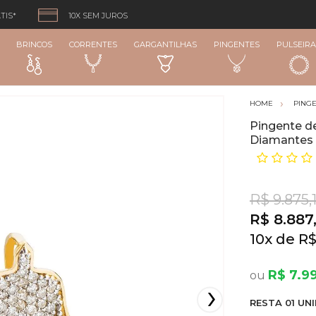
TIS*
10X SEM JUROS
BRINCOS
CORRENTES
GARGANTILHAS
PINGENTES
PULSEIRA
PING
Pingente de
Diamantes
R$ 9.875,
R$ 8.887
10
x
R$
R$ 7.9
RESTA
01
UNI