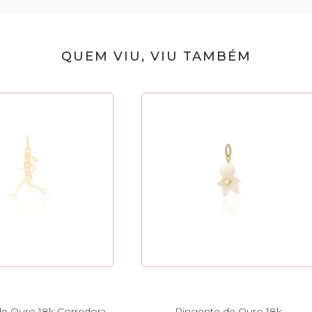
QUEM VIU, VIU TAMBÉM
e Ouro 18k Corredora
Pingente de Ouro 18k