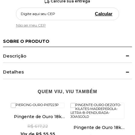
Calcule sua entrega
Calcular
Não sei meu CEP
SOBRE O PRODUTO
Descrição
Detalhes
QUEM VIU, VIU TAMBÉM
Pingente de Ouro 18k
Cruz Palito Lisa pi07223
k
R$ 617,22
Pingente de Ouro 18k
10
Madrepérola com Letra
M
10x
de
R$ 55,55