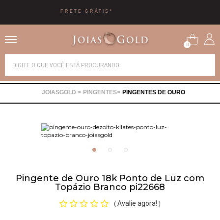
10X SEM JUROS
0
Alianças
PINGENTES
PINGENTES DE OURO
Anéis
Brincos
Correntes
Pingente de Ouro 18k Ponto de Luz com
Topázio Branco pi22668
Gargantilhas
Avalie agora!
(
)
Pingentes