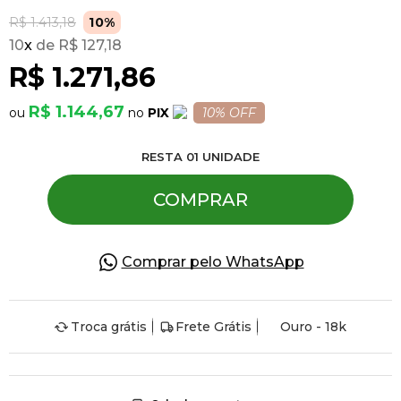
R$ 1.413,18
10%
10
x
R$ 127,18
Pulseiras
R$ 1.271,86
Piercing
R$ 1.144,67
PIX
10% OFF
RESTA
01
UNIDADE
Pedras Preciosas
COMPRAR
Presente
Comprar pelo WhatsApp
OFERTAS
Troca grátis
Frete Grátis
Ouro - 18k