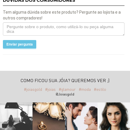
DÚVIDAS DOS CONSUMIDORES
Tem alguma dúvida sobre este produto? Pergunte ao lojista e a
outros compradores!
Enviar pergunta
COMO FICOU SUA JÓIA? QUEREMOS VER ;)
#joiasgold
#joias
#glamour
#moda
#estilo
@Joiasgold