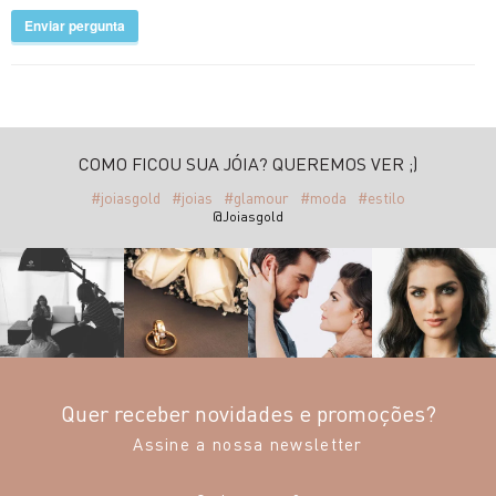
Enviar pergunta
COMO FICOU SUA JÓIA? QUEREMOS VER ;)
#joiasgold
#joias
#glamour
#moda
#estilo
@Joiasgold
Quer receber novidades e promoções?
Assine a nossa newsletter