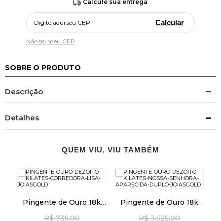
Calcule sua entrega
Calcular
Não sei meu CEP
SOBRE O PRODUTO
Descrição
Detalhes
QUEM VIU, VIU TAMBÉM
Pingente de Ouro 18k
Pingente de Ouro 18k
k
Corredora Lisa pi23965
Nossa Senhora
a C
R$ 735,00
R$ 3.525,00
Aparecida Duplo pi22555