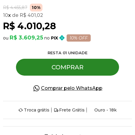
R$ 4.455,87
10%
10
x
R$ 401,02
Pulseiras
R$ 4.010,28
Piercing
R$ 3.609,25
PIX
10% OFF
RESTA
01
UNIDADE
Pedras Preciosas
COMPRAR
Presente
Comprar pelo WhatsApp
OFERTAS
Troca grátis
Frete Grátis
Ouro - 18k