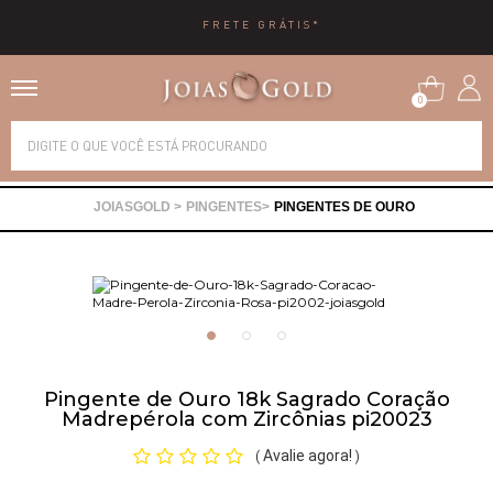
*
10X SEM JURO
0
Alianças
PINGENTES
PINGENTES DE OURO
Anéis
Brincos
Correntes
Pingente de Ouro 18k Sagrado Coração
Madrepérola com Zircônias pi20023
Gargantilhas
Avalie agora!
(
)
Pingentes