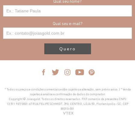
Qual seu nome?
Qual seu e-mail?
Quero
* Todos os preços e condições comerciais estão sujeitos a alteração, sem prévio aviso. | * Venda
sujeitas à análise e confirmação de dados do comprador.
Copyright © Joiasgold. Todos os direitos reservados. FKF comercio de presentes CNPJ
13.511.907/0001-67 RUA FELIPE SCHMIDT, 390, CENTRO, LOJA 50 , Florianópolis - SC, CEP
88010-001
VTEX