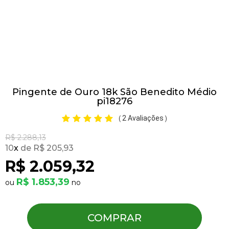
Pulseiras
Piercing
Pingente de Ouro 18k São Benedito Médio
Pedras Preciosas
pi18276
2 Avaliações
(
)
Presente
R$ 2.288,13
10
x
R$ 205,93
OFERTAS
R$ 2.059,32
R$ 1.853,39
COMPRAR