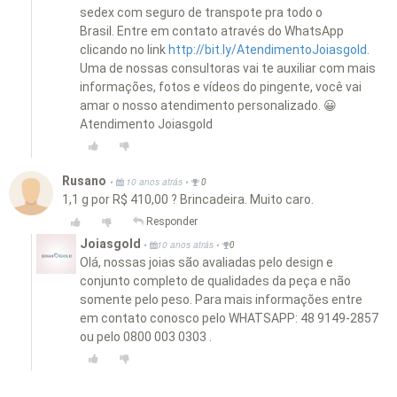
sedex com seguro de transpote pra todo o
Brasil. Entre em contato através do WhatsApp
clicando no link
http://bit.ly/AtendimentoJoiasgold.
Uma de nossas consultoras vai te auxiliar com mais
informações, fotos e vídeos do pingente, você vai
amar o nosso atendimento personalizado. 😀
Atendimento Joiasgold
Rusano
•
•
10 anos atrás
0
1,1 g por R$ 410,00 ? Brincadeira. Muito caro.
Responder
Joiasgold
•
•
10 anos atrás
0
Olá, nossas joias são avaliadas pelo design e
conjunto completo de qualidades da peça e não
somente pelo peso. Para mais informações entre
em contato conosco pelo WHATSAPP: 48 9149-2857
ou pelo 0800 003 0303 .