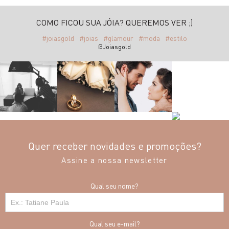
COMO FICOU SUA JÓIA? QUEREMOS VER ;)
#joiasgold
#joias
#glamour
#moda
#estilo
@Joiasgold
Quer receber novidades e promoções?
Assine a nossa newsletter
Qual seu nome?
Qual seu e-mail?