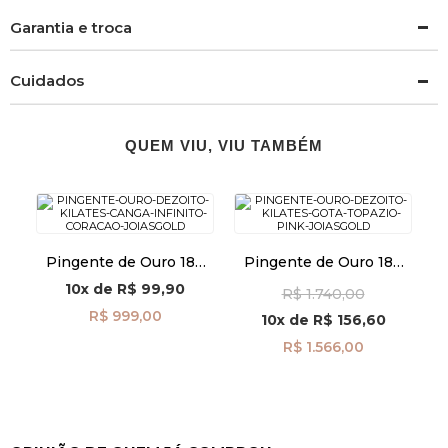
Garantia e troca
Cuidados
QUEM VIU, VIU TAMBÉM
Pingente de Ouro 18k
Pingente de Ouro 18k
Canga Infinito com
Gota Topázio Pink
10x
de
R$ 99,90
R$ 1.740,00
Coração pi24493
pi23716
R$ 999,00
10x
de
R$ 156,60
R$ 1.566,00