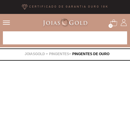
CERTIFICADO DE GARANTIA OURO 18K
0
Alianças
PINGENTES
PINGENTES DE OURO
Anéis
Brincos
Correntes
Gargantilhas
Pingentes