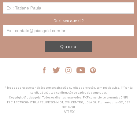
Qual seu e-mail?
Quero
* Todos os preços e condições comerciais estão sujeitos a alteração, sem prévio aviso. | * Venda
sujeitas à análise e confirmação de dados do comprador.
Copyright © Joiasgold. Todos os direitos reservados. FKF comercio de presentes CNPJ
13.511.907/0001-67 RUA FELIPE SCHMIDT, 390, CENTRO, LOJA 50 , Florianópolis - SC, CEP
88010-001
VTEX