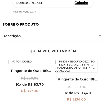
Calcular
Não sei meu CEP
SOBRE O PRODUTO
Descrição
QUEM VIU, VIU TAMBÉM
Pingente de Ouro 18k
Placa Fé e Cruz Vazada
R$ 930,00
pi24480
k
Pingente de Ouro 18k
Canga Infinito
10x
de
R$ 83,70
R$ 1.260,00
84
Manuscrito Amor Infinito
R$ 837,00
pi24492
10x
de
R$ 113,40
R$ 1.134,00