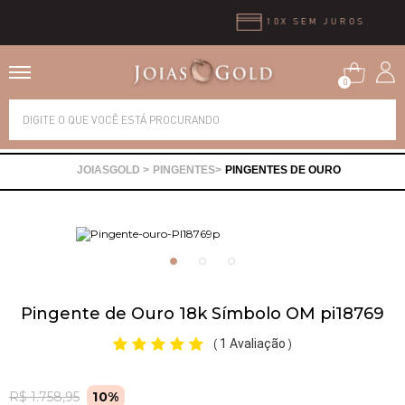
10X SEM JUROS
0
Alianças
PINGENTES
PINGENTES DE OURO
Anéis
Brincos
Correntes
Pingente de Ouro 18k Símbolo OM pi18769
1 Avaliação
(
)
Gargantilhas
R$ 1.758,95
10%
Pingentes