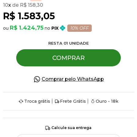
10
x
R$ 158,30
R$ 1.583,05
Pulseiras
R$ 1.424,75
PIX
10% OFF
Piercing
RESTA
01
UNIDADE
Pedras Preciosas
COMPRAR
Presente
Comprar pelo WhatsApp
OFERTAS
Troca grátis
Frete Grátis
Ouro - 18k
Calcule sua entrega