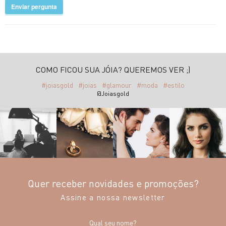
Enviar pergunta
COMO FICOU SUA JÓIA? QUEREMOS VER ;)
#joiasgold
#joias
#glamour
#moda
#estilo
@Joiasgold
Quer receber novidades e promoções?
Assine a nossa newsletter
Qual seu nome?