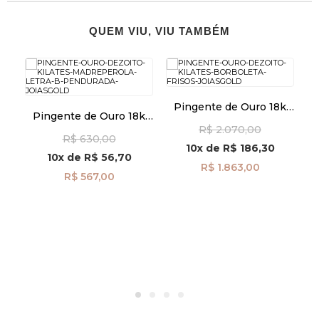
QUEM VIU, VIU TAMBÉM
k
Pingente de Ouro 18k
Pingente de Ouro 18k
9
Borboleta Frisos pi24112
Madrepérola com Letra
R$ 2.070,00
R$ 630,00
B Pendurada pi24476
10x
de
R$ 186,30
10x
de
R$ 56,70
R$ 1.863,00
R$ 567,00