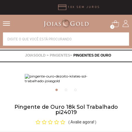
10X SEM JUROS
0
Alianças
PINGENTES
PINGENTES DE OURO
Anéis
Brincos
Correntes
Pingente de Ouro 18k Sol Trabalhado
pi24019
Gargantilhas
Avalie agora!
(
)
Pingentes