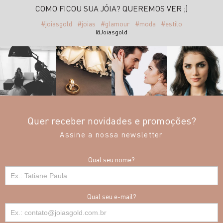
COMO FICOU SUA JÓIA? QUEREMOS VER ;)
#joiasgold
#joias
#glamour
#moda
#estilo
@Joiasgold
Quer receber novidades e promoções?
Assine a nossa newsletter
Qual seu nome?
Qual seu e-mail?