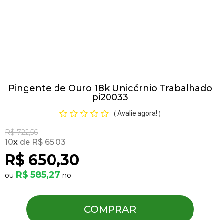
Pulseiras
Piercing
Pingente de Ouro 18k Unicórnio Trabalhado
Pedras Preciosas
pi20033
Avalie agora!
(
)
Presente
R$ 722,56
10
x
R$ 65,03
OFERTAS
R$ 650,30
R$ 585,27
COMPRAR