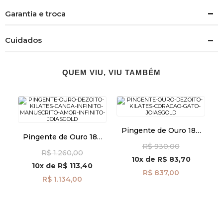
Garantia e troca
Cuidados
QUEM VIU, VIU TAMBÉM
Pingente de Ouro 18k
Pingente de Ouro 18k
Coração e Gato pi24510
Canga Infinito
R$ 930,00
R$ 1.260,00
Manuscrito Amor
10x
de
R$ 83,70
Infinito pi24492
10x
de
R$ 113,40
R$ 837,00
R$ 1.134,00