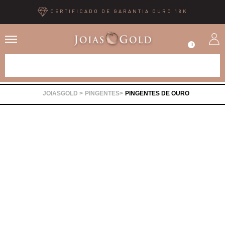
CERTIFICADO DE GARANTIA OURO 18K
0
Alianças
PINGENTES
PINGENTES DE OURO
Anéis
Brincos
Correntes
Gargantilhas
Pingentes