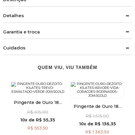
Detalhes
Garantia e troca
Cuidados
QUEM VIU, VIU TAMBÉM
Pingente de Ouro 18k
Pingente de Ouro 18k
Trevo Esmaltado Verde
Àrvore da Vida Corações
R$ 615,00
pi24481
R$ 1.515,00
Rodinados pi24470
10x
de
R$ 55,35
10x
de
R$ 136,35
R$ 553,50
R$ 1.363,50