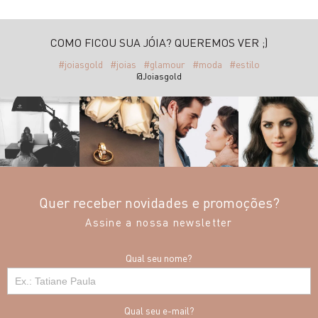
COMO FICOU SUA JÓIA? QUEREMOS VER ;)
#joiasgold
#joias
#glamour
#moda
#estilo
@Joiasgold
Quer receber novidades e promoções?
Assine a nossa newsletter
Qual seu nome?
Qual seu e-mail?