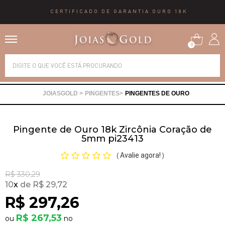
CERTIFICADO DE GARANTIA OURO 18K
0
Alianças
PINGENTES
PINGENTES DE OURO
Anéis
Pingente de Ouro 18k Zircônia Coração de
Brincos
5mm pi23413
Avalie agora!
(
)
Correntes
R$ 330,29
10
x
R$ 29,72
Gargantilhas
R$ 297,26
R$ 267,53
Pingentes