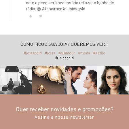
com a peça será necessário refazer o banho de
ródio. 😉 Atendimento Joiasgold
COMO FICOU SUA JÓIA? QUEREMOS VER ;)
#joiasgold
#joias
#glamour
#moda
#estilo
@Joiasgold
Quer receber novidades e promoções?
Assine a nossa newsletter