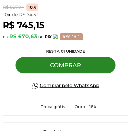
R$ 827,94
10%
10
x
R$ 74,51
Pulseiras
R$ 745,15
Piercing
R$ 670,63
PIX
10% OFF
RESTA
01
UNIDADE
Pedras Preciosas
COMPRAR
Presente
Comprar pelo WhatsApp
OFERTAS
Troca grátis
Ouro - 18k