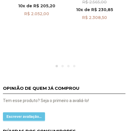
R$ 2.565,00
Diamantes e Safiras
10x
de
R$ 205,20
pi23679
10x
de
R$ 230,85
R$ 2.052,00
R$ 2.308,50
OPINIÃO DE QUEM JÁ COMPROU
Tem esse produto? Seja o primeiro a avaliá-lo!
Escrever avaliação...