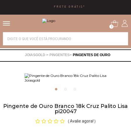
10X SEM JUROS
0
Alianças
PINGENTES
PINGENTES DE OURO
Anéis
Brincos
Correntes
Pingente de Ouro Branco 18k Cruz Palito Lisa
pi20047
Gargantilhas
Avalie agora!
(
)
Pingentes