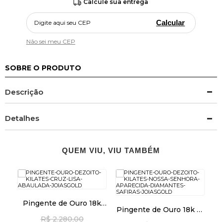
Calcule sua entrega
Calcular
Não sei meu CEP
SOBRE O PRODUTO
Descrição
Detalhes
QUEM VIU, VIU TAMBÉM
k
223
Pingente de Ouro 18k
Pingente de Ouro 18k N.
Cruz Lisa Abaulada
Sra Aparecida com
R$ 2.280,00
pi24501