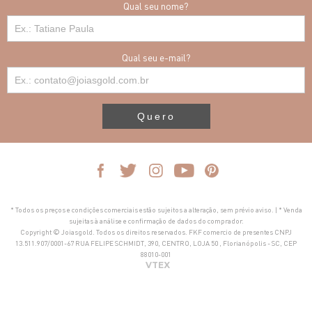
Qual seu nome?
Qual seu e-mail?
Quero
* Todos os preços e condições comerciais estão sujeitos a alteração, sem prévio aviso. | * Venda
sujeitas à análise e confirmação de dados do comprador.
Copyright © Joiasgold. Todos os direitos reservados. FKF comercio de presentes CNPJ
13.511.907/0001-67 RUA FELIPE SCHMIDT, 390, CENTRO, LOJA 50 , Florianópolis - SC, CEP
88010-001
VTEX