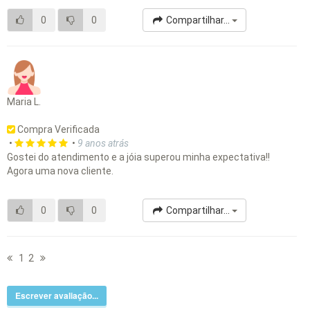
0
0
Compartilhar...
Maria L.
Compra Verificada
•
•
9 anos atrás
Gostei do atendimento e a jóia superou minha expectativa!!
Agora uma nova cliente.
0
0
Compartilhar...
1
2
Escrever avaliação...