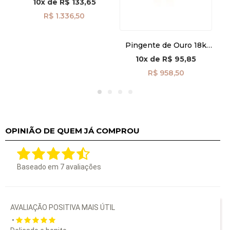
10x
de
R$ 133,65
R$ 1.336,50
Pingente de Ouro 18k
Coração com Pézinho
10x
de
R$ 95,85
Vazado pi24472
R$ 958,50
OPINIÃO DE QUEM JÁ COMPROU
Baseado em
7
avaliações
AVALIAÇÃO POSITIVA MAIS ÚTIL
•