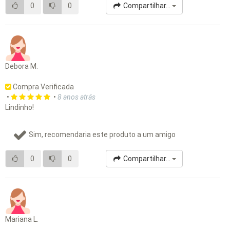
0
0
Compartilhar...
Debora M.
Compra Verificada
•
•
8 anos atrás
Lindinho!
Sim, recomendaria este produto a um amigo
0
0
Compartilhar...
Mariana L.