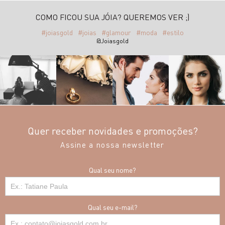
COMO FICOU SUA JÓIA? QUEREMOS VER ;)
#joiasgold
#joias
#glamour
#moda
#estilo
@Joiasgold
Quer receber novidades e promoções?
Assine a nossa newsletter
Qual seu nome?
Qual seu e-mail?