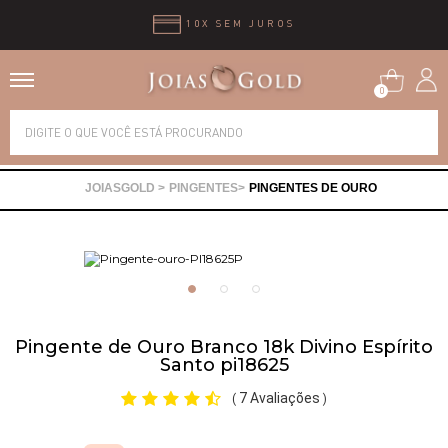
10X SEM JUROS
0
Alianças
PINGENTES
PINGENTES DE OURO
Anéis
Brincos
Correntes
Pingente de Ouro Branco 18k Divino Espírito
Santo pi18625
Gargantilhas
7 Avaliações
(
)
Pingentes