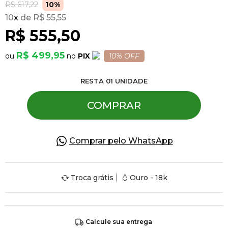
R$ 617,22
10%
10
x
R$ 55,55
Pulseiras
R$ 555,50
R$ 499,95
PIX
10% OFF
Piercing
RESTA
01
UNIDADE
Pedras Preciosas
COMPRAR
Presente
Comprar pelo WhatsApp
OFERTAS
Troca grátis
Ouro - 18k
Calcule sua entrega