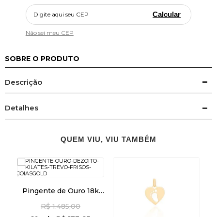
Calcular
Não sei meu CEP
SOBRE O PRODUTO
Descrição
Detalhes
QUEM VIU, VIU TAMBÉM
k
Pingente de Ouro 18k
o
Trevo Frisos pi24111
R$ 1.485,00