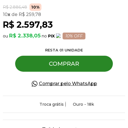
R$ 2.886,48
10%
10
x
R$ 259,78
Pulseiras
R$ 2.597,83
Piercing
R$ 2.338,05
PIX
10% OFF
RESTA
01
UNIDADE
Pedras Preciosas
COMPRAR
Presente
Comprar pelo WhatsApp
OFERTAS
Troca grátis
Ouro - 18k