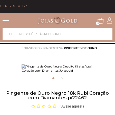
10X SEM JUROS
0
Alianças
PINGENTES
PINGENTES DE OURO
Anéis
Brincos
Correntes
Pingente de Ouro Negro 18k Rubi Coração
com Diamantes pi22462
Gargantilhas
Avalie agora!
(
)
Pingentes