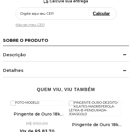
Calcule sua entrega
Calcular
Não sei meu CEP
SOBRE O PRODUTO
Descrição
Detalhes
QUEM VIU, VIU TAMBÉM
Pingente de Ouro 18k
Placa Fé e Cruz Vazada
R$ 930,00
pi24480
k
Pingente de Ouro 18k
Madrepérola com Letra
M
10x
de
R$ 83,70