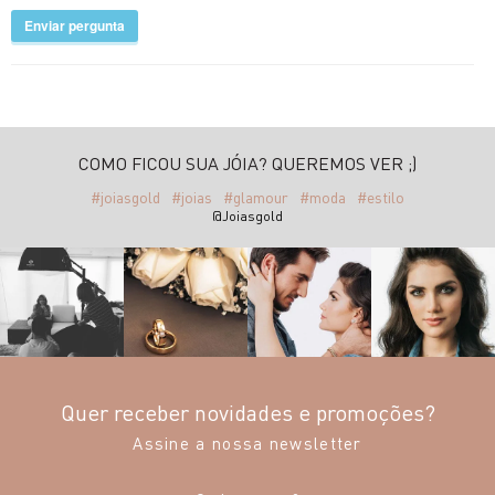
Enviar pergunta
COMO FICOU SUA JÓIA? QUEREMOS VER ;)
#joiasgold
#joias
#glamour
#moda
#estilo
@Joiasgold
Quer receber novidades e promoções?
Assine a nossa newsletter