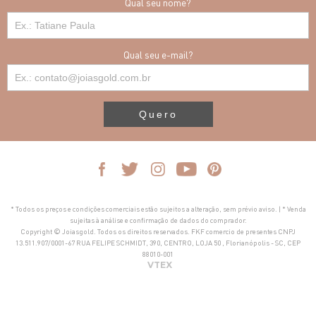
Qual seu nome?
Qual seu e-mail?
Quero
* Todos os preços e condições comerciais estão sujeitos a alteração, sem prévio aviso. | * Venda
sujeitas à análise e confirmação de dados do comprador.
Copyright © Joiasgold. Todos os direitos reservados. FKF comercio de presentes CNPJ
13.511.907/0001-67 RUA FELIPE SCHMIDT, 390, CENTRO, LOJA 50 , Florianópolis - SC, CEP
88010-001
VTEX