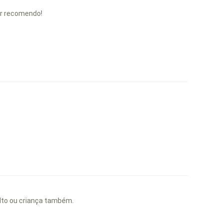
per recomendo!
dulto ou criança também.