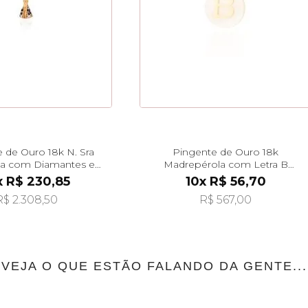
 de Ouro 18k N. Sra
Pingente de Ouro 18k
da com Diamantes e
Madrepérola com Letra B
afiras pi23679
Pendurada pi24476
x R$ 230,85
10x R$ 56,70
R$ 2.308,50
R$ 567,00
VEJA O QUE ESTÃO FALANDO DA GENTE...