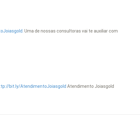
toJoiasgold.
Uma de nossas consultoras vai te auxiliar com
ttp://bit.ly/AtendimentoJoiasgold
Atendimento Joiasgold