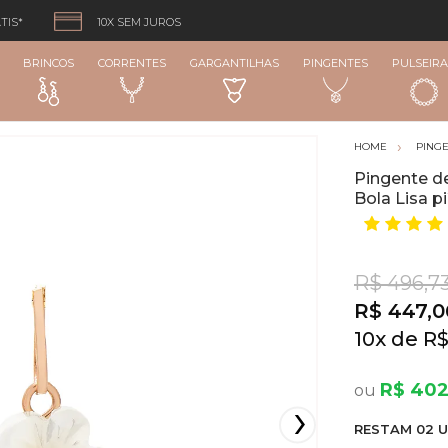
TIS*
10X SEM JUROS
BRINCOS
CORRENTES
GARGANTILHAS
PINGENTES
PULSEIRA
PING
Pingente d
Bola Lisa p
R$ 496,7
R$ 447,0
10
x
R$
R$ 402
RESTA
M
02
U