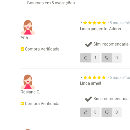
Baseado em
5
avaliações
•
•
5 anos atrá
Lindo pingente. Adorei.
Ana
Sim, recomendaria 
Compra Verificada
1
0
•
•
5 anos atrá
Linda amei!
Rosiane O.
Sim, recomendaria 
Compra Verificada
0
0