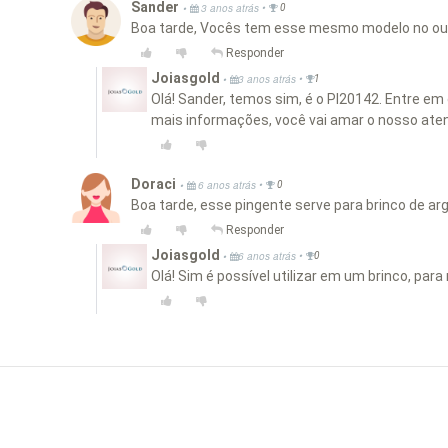
Sander
•
•
3 anos atrás
0
Boa tarde, Vocês tem esse mesmo modelo no ou
Responder
Joiasgold
•
•
3 anos atrás
1
Olá! Sander, temos sim, é o PI20142. Entre em
mais informações, você vai amar o nosso ate
Doraci
•
•
6 anos atrás
0
Boa tarde, esse pingente serve para brinco de ar
Responder
Joiasgold
•
•
6 anos atrás
0
Olá! Sim é possível utilizar em um brinco, par