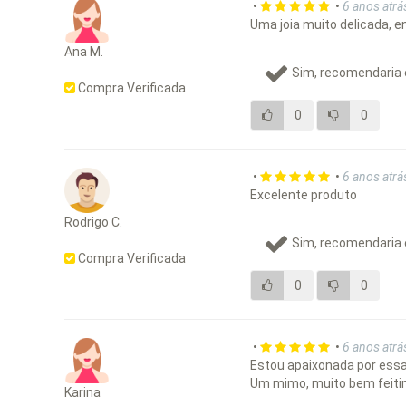
•
•
6 anos atrá
Uma joia muito delicada, e
Ana M.
Sim, recomendaria 
Compra Verificada
0
0
•
•
6 anos atrá
Excelente produto
Rodrigo C.
Sim, recomendaria 
Compra Verificada
0
0
•
•
6 anos atrá
Estou apaixonada por essa c
Um mimo, muito bem feitin
Karina