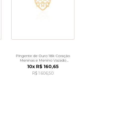
Pingente de Ouro 18k Coração
Meninas e Menino Vazado
pi24484
10x R$ 160,65
R$ 1.606,50