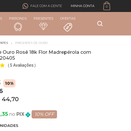
MINHA CONTA
FALE COM A GENTE
0
S
PIERCINGS
PRESENTES
OFERTAS
ENTES
PINGENTES DE OURO
e Ouro Rosê 18k Flor Madrepérola com
i20405
5 Avaliações
(
)
3
10%
6
 44,70
,35
PIX
10% OFF
NIDADE
S