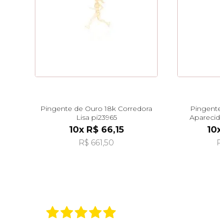
Pingente de Ouro 18k Corredora
Pingente
Lisa pi23965
Apareci
S
10x R$ 66,15
10
R$ 661,50