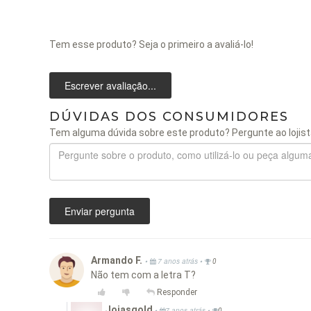
Tem esse produto? Seja o primeiro a avaliá-lo!
Escrever avaliação...
DÚVIDAS DOS CONSUMIDORES
Tem alguma dúvida sobre este produto? Pergunte ao lojist
Enviar pergunta
Armando F.
•
•
7 anos atrás
0
Não tem com a letra T?
Responder
Joiasgold
•
•
7 anos atrás
0