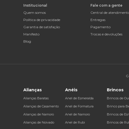
Institucional
Fale com a gente
Quem somos
Central de atendiment
Política de privacidade
Entregas
Garantia de satisfação
Pagamento
Manifesto
Trocas e devoluções
Blog
G
Alianças
Anéis
Brincos
Alianças Baratas
Anel de Esmeralda
Brincos de Ou
Alianças de Casamento
Anel de Formatura
Brinco para B
Alianças de Namoro
Anel de Namoro
Brincos de Es
Alianças de Noivado
Anel de Rubi
Brincos de Ru