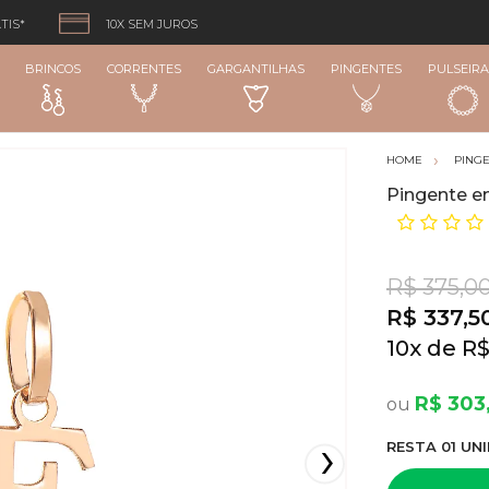
TIS*
10X SEM JUROS
BRINCOS
CORRENTES
GARGANTILHAS
PINGENTES
PULSEIRA
PING
Pingente e
R$ 375,0
R$ 337,5
10
x
R$
R$ 303
RESTA
01
UNI