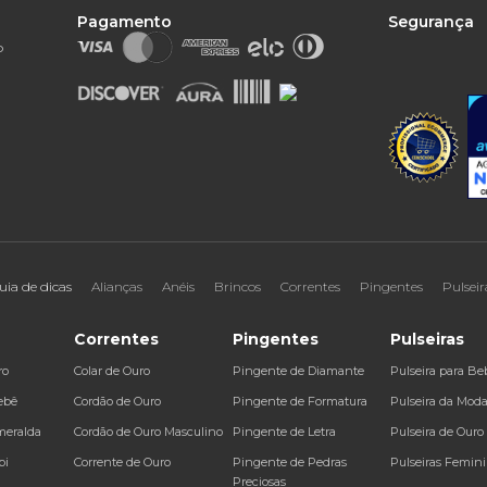
Pagamento
Segurança
o
uia de dicas
Alianças
Anéis
Brincos
Correntes
Pingentes
Pulseir
Correntes
Pingentes
Pulseiras
ro
Colar de Ouro
Pingente de Diamante
Pulseira para Be
ebê
Cordão de Ouro
Pingente de Formatura
Pulseira da Mod
meralda
Cordão de Ouro Masculino
Pingente de Letra
Pulseira de Ouro
bi
Corrente de Ouro
Pingente de Pedras
Pulseiras Femin
Preciosas