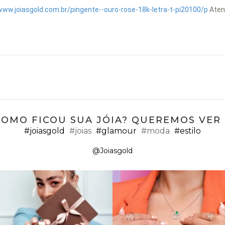
www.joiasgold.com.br/pingente--ouro-rose-18k-letra-t-pi20100/p
Aten
COMO FICOU SUA JÓIA? QUEREMOS VER ;
#joiasgold
#joias
#glamour
#moda
#estilo
@Joiasgold