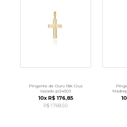
Pingente de Ouro 18k Cruz
Pinge
Vazado pi24503
Madrep
Pen
10x R$ 176,85
10
R$ 1.768,50