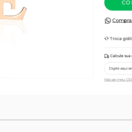
CO
Compra
Troca grát
Calcule sua
Não sei meu CE