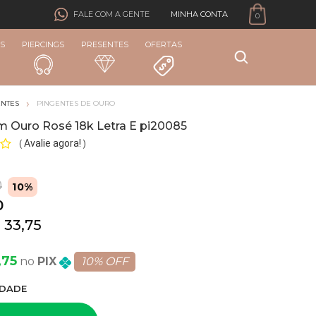
MINHA CONTA
FALE COM A GENTE
0
S
PIERCINGS
PRESENTES
OFERTAS
ENTES
PINGENTES DE OURO
m Ouro Rosé 18k Letra E pi20085
Avalie agora!
(
)
0
10%
0
 33,75
,75
PIX
10% OFF
DADE