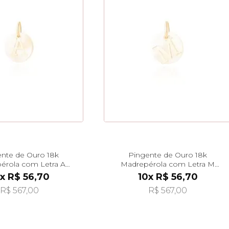
nte de Ouro 18k
Pingente de Ouro 18k
érola com Letra A
Madrepérola com Letra M
durada pi24475
Pendurada pi24479
x R$ 56,70
10x R$ 56,70
R$ 567,00
R$ 567,00