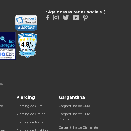
Siga nossas redes sociais ;)
as
Piercing
Gargantilha
bê
Piercing de Ouro
Gargantilha de Ouro
a
Piercing de Orelha
Gargantilha de Ouro
Branco
Piercing de Nariz
Gargantilha de Diamante
inas
Piercing de Umbigo