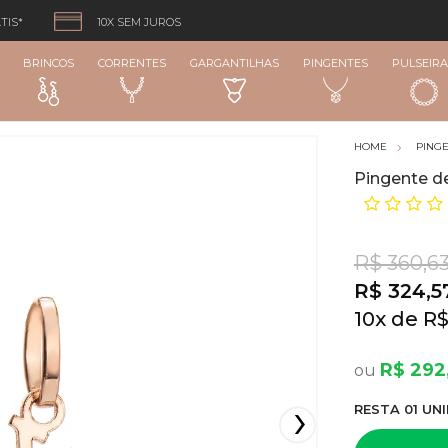
TIS*
10X SEM JUROS
BRINCOS
CORRENTES
GARGANTILHAS
PINGENTES
PULSEIRA
PING
Pingente de
R$ 360,6
R$ 324,5
10
x
R$
R$ 292,
RESTA
01
UNI