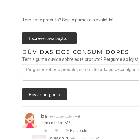
Tem esse produto? Seja o primeiro a avaliá-lo!
Escrever avaliação...
DÚVIDAS DOS CONSUMIDORES
Tem alguma dúvida sobre este produto? Pergunte ao lojist
Enviar pergunta
Iza
•
•
6 anos atrás
0
Tem a letra M?
Responder
Joiasgold
•
•
6 anos atrás
0