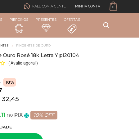
MINHA CONTA
FALE COM A GENTE
0
S
PIERCINGS
PRESENTES
OFERTAS
ENTES
PINGENTES DE OURO
 Ouro Rosé 18k Letra Y pi20104
Avalie agora!
(
)
3
10%
7
 32,45
11
PIX
10% OFF
DADE