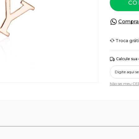
CO
Compra
Troca grát
Calcule sua
Não sei meu CE