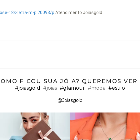
rose-18k-letra-m-pi20093/p
Atendimento Joiasgold
COMO FICOU SUA JÓIA? QUEREMOS VER ;
#joiasgold
#joias
#glamour
#moda
#estilo
@Joiasgold