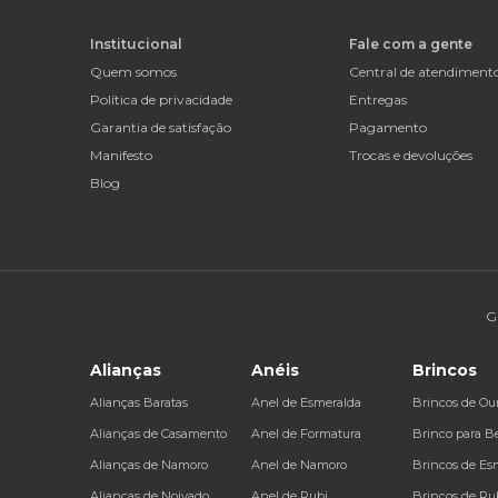
Institucional
Fale com a gente
Quem somos
Central de atendiment
Política de privacidade
Entregas
Garantia de satisfação
Pagamento
Manifesto
Trocas e devoluções
Blog
G
Alianças
Anéis
Brincos
Alianças Baratas
Anel de Esmeralda
Brincos de Ou
Alianças de Casamento
Anel de Formatura
Brinco para B
Alianças de Namoro
Anel de Namoro
Brincos de Es
Alianças de Noivado
Anel de Rubi
Brincos de Ru