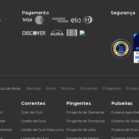
Pagamento
Segurança
o
uia de dicas
Alianças
Anéis
Brincos
Correntes
Pingentes
Pulseir
Correntes
Pingentes
Pulseiras
ro
Colar de Ouro
Pingente de Diamante
Pulseira para Be
ebê
Cordão de Ouro
Pingente de Formatura
Pulseira da Mod
meralda
Cordão de Ouro Masculino
Pingente de Letra
Pulseira de Ouro
bi
Corrente de Ouro
Pingente de Pedras
Pulseiras Femin