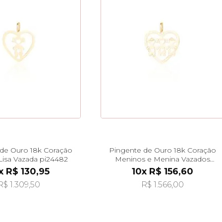
de Ouro 18k Coração
Pingente de Ouro 18k Coração
Lisa Vazada pi24482
Meninos e Menina Vazados
pi24485
x R$ 130,95
10x R$ 156,60
R$ 1.309,50
R$ 1.566,00