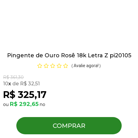
Pulseiras
Piercing
Pingente de Ouro Rosê 18k Letra Z pi20105
Pedras Preciosas
Avalie agora!
(
)
Presente
R$ 361,30
10
x
R$ 32,51
R$ 325,17
OFERTAS
R$ 292,65
COMPRAR