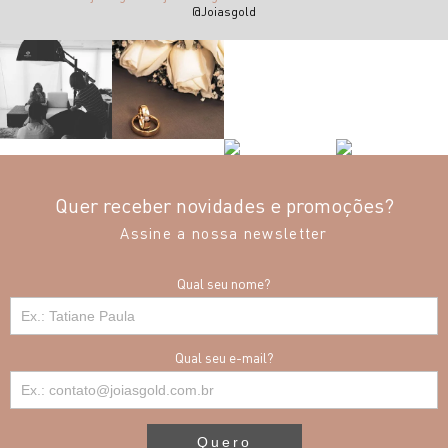
@Joiasgold
Quer receber novidades e promoções?
Assine a nossa newsletter
Qual seu nome?
Qual seu e-mail?
Quero