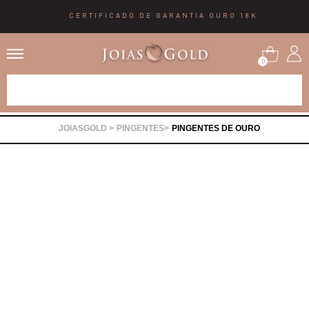
CERTIFICADO DE GARANTIA OURO 18K
0
Alianças
PINGENTES
PINGENTES DE OURO
Anéis
Brincos
Correntes
Gargantilhas
Pingentes