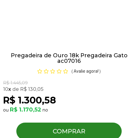
Pulseiras
Piercing
Pregadeira de Ouro 18k Pregadeira Gato
Pedras Preciosas
ac07016
Avalie agora!
(
)
Presente
R$ 1.445,09
10
x
R$ 130,05
OFERTAS
R$ 1.300,58
R$ 1.170,52
COMPRAR