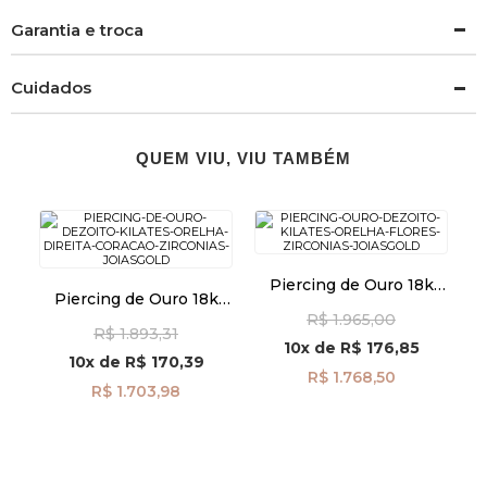
Garantia e troca
Cuidados
QUEM VIU, VIU TAMBÉM
Piercing de Ouro 18k
Piercing de Ouro 18k
Orelha Flores com
Orelha Direita Coração
R$ 1.965,00
Zircônias ac07922
R$ 1.893,31
com Zircônias ac07819
10x
de
R$ 176,85
10x
de
R$ 170,39
R$ 1.768,50
R$ 1.703,98