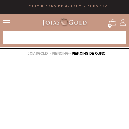
CERTIFICADO DE GARANTIA OURO 18K
0
Alianças
PIERCING
PIERCING DE OURO
Anéis
Brincos
Correntes
Gargantilhas
Pingentes