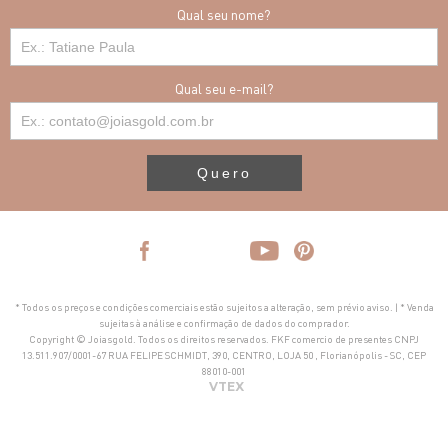
Qual seu nome?
Qual seu e-mail?
Quero
* Todos os preços e condições comerciais estão sujeitos a alteração, sem prévio aviso. | * Venda
sujeitas à análise e confirmação de dados do comprador.
Copyright © Joiasgold. Todos os direitos reservados. FKF comercio de presentes CNPJ
13.511.907/0001-67 RUA FELIPE SCHMIDT, 390, CENTRO, LOJA 50 , Florianópolis - SC, CEP
88010-001
VTEX