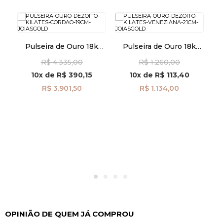
k
Pulseira de Ouro 18k
Pulseira de Ouro 18k
m
Cordão de 2,7mm com
Veneziana de 0,5mm
La
R$ 4.335,00
R$ 1.260,00
18cm pu08660
com 21cm pu04801
10x
de
R$ 390,15
10x
de
R$ 113,40
R$ 3.901,50
R$ 1.134,00
OPINIÃO DE QUEM JÁ COMPROU