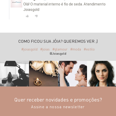
Olá! O material interno é fio de seda. Atendimento
Joiasgold
COMO FICOU SUA JÓIA? QUEREMOS VER ;)
#joiasgold
#joias
#glamour
#moda
#estilo
@Joiasgold
Quer receber novidades e promoções?
Assine a nossa newsletter