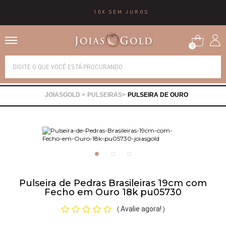
10X SEM JUROS
0
Alianças
PULSEIRAS
PULSEIRA DE OURO
Anéis
Brincos
Correntes
Pulseira de Pedras Brasileiras 19cm com
Fecho em Ouro 18k pu05730
Gargantilhas
Avalie agora!
(
)
Pingentes