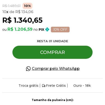
R$ 1.489,61
10%
10
x
R$ 134,06
Pulseiras
R$ 1.340,65
Piercing
R$ 1.206,59
PIX
10% OFF
RESTA
01
UNIDADE
Pedras Preciosas
COMPRAR
Presente
Comprar pelo WhatsApp
OFERTAS
Troca grátis
Frete Grátis
Ouro - 18k