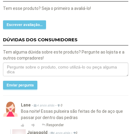
Tem esse produto? Seja o primeiro a avaliá-lo!
Escrever avaliação...
DÚVIDAS DOS CONSUMIDORES
Tem alguma dúvida sobre este produto? Pergunte ao lojista e a
outros compradores!
Enviar pergunta
Lane
•
•
4 anos atrás
0
Boa noite! Essas pulseira são feitas de fio de aço que
passar por dentro das pedras
Responder
Joiasgold
•
•
4 anos atrás
0