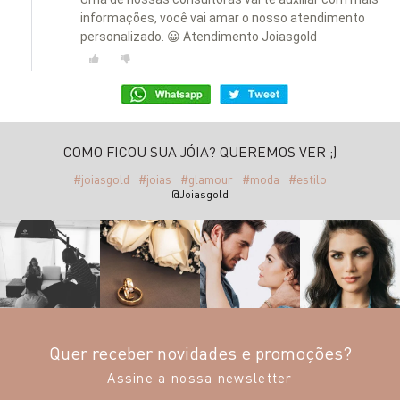
informações, você vai amar o nosso atendimento
personalizado. 😀 Atendimento Joiasgold
COMO FICOU SUA JÓIA? QUEREMOS VER ;)
#joiasgold
#joias
#glamour
#moda
#estilo
@Joiasgold
Quer receber novidades e promoções?
Assine a nossa newsletter