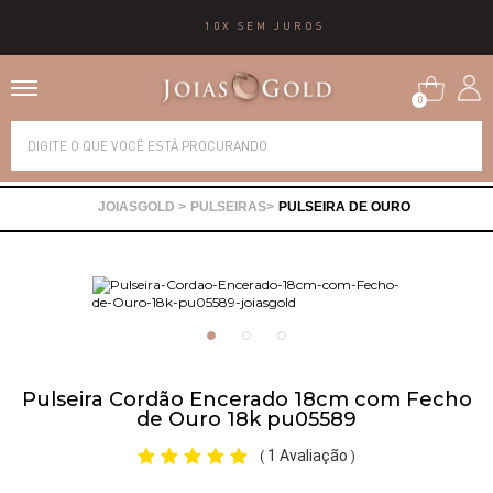
10X SEM JUROS
0
Alianças
PULSEIRAS
PULSEIRA DE OURO
Anéis
Brincos
Correntes
Pulseira Cordão Encerado 18cm com Fecho
de Ouro 18k pu05589
Gargantilhas
1 Avaliação
(
)
Pingentes