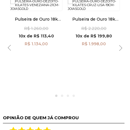
Pulseira de Ouro 18k
Pulseira de Ouro 18k
k
Veneziana de 0,6mm
Cruz Lisa de 19cm
sa
R$ 1.260,00
R$ 2.220,00
com 21cm pu07230
pu08576
T
10x
de
R$ 113,40
10x
de
R$ 199,80
R$ 1.134,00
R$ 1.998,00
OPINIÃO DE QUEM JÁ COMPROU