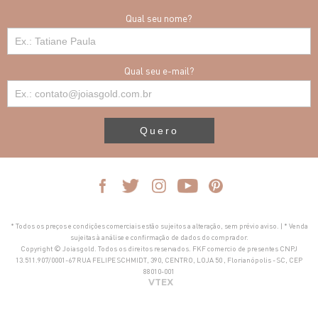
Qual seu nome?
Qual seu e-mail?
Quero
* Todos os preços e condições comerciais estão sujeitos a alteração, sem prévio aviso. | * Venda
sujeitas à análise e confirmação de dados do comprador.
Copyright © Joiasgold. Todos os direitos reservados. FKF comercio de presentes CNPJ
13.511.907/0001-67 RUA FELIPE SCHMIDT, 390, CENTRO, LOJA 50 , Florianópolis - SC, CEP
88010-001
VTEX