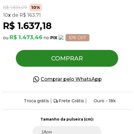
R$ 1.819,09
10%
10
x
R$ 163,71
Pulseiras
R$ 1.637,18
Piercing
R$ 1.473,46
PIX
10% OFF
Pedras Preciosas
COMPRAR
Presente
Comprar pelo WhatsApp
OFERTAS
Troca grátis
Frete Grátis
Ouro - 18k