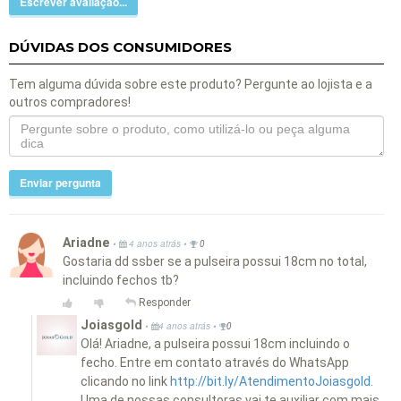
Escrever avaliação...
DÚVIDAS DOS CONSUMIDORES
Tem alguma dúvida sobre este produto? Pergunte ao lojista e a
outros compradores!
Enviar pergunta
Ariadne
•
•
4 anos atrás
0
Gostaria dd ssber se a pulseira possui 18cm no total,
incluindo fechos tb?
Responder
Joiasgold
•
•
4 anos atrás
0
Olá! Ariadne, a pulseira possui 18cm incluindo o
fecho. Entre em contato através do WhatsApp
clicando no link
http://bit.ly/AtendimentoJoiasgold.
Uma de nossas consultoras vai te auxiliar com mais