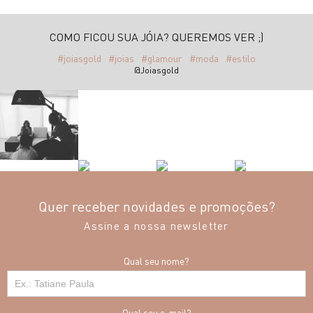
COMO FICOU SUA JÓIA? QUEREMOS VER ;)
#joiasgold
#joias
#glamour
#moda
#estilo
@Joiasgold
Quer receber novidades e promoções?
Assine a nossa newsletter
Qual seu nome?
Qual seu e-mail?