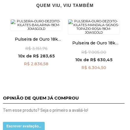
QUEM VIU, VIU TAMBÉM
Pulseira de Ouro 18k
Pulseira de Ouro 18k
Bailarina de 2,7mm com
Mandala Signos com
R$ 3.151,76
19cm pu08354
R$ 7.005,00
Topázio Rosa 19cm
10x
de
R$ 283,65
pu06878
10x
de
R$ 630,45
R$ 2.836,58
R$ 6.304,50
OPINIÃO DE QUEM JÁ COMPROU
Tem esse produto? Seja o primeiro a avaliá-lo!
Escrever avaliação...