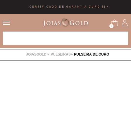
CERTIFICADO DE GARANTIA OURO 18K
0
Alianças
PULSEIRAS
PULSEIRA DE OURO
Anéis
Brincos
Correntes
Gargantilhas
Pingentes