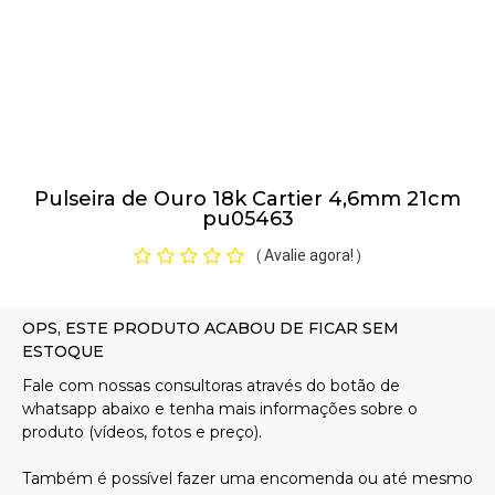
Pulseiras
Piercing
Pulseira de Ouro 18k Cartier 4,6mm 21cm
Pedras Preciosas
pu05463
Avalie agora!
(
)
Presente
OFERTAS