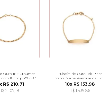
 de Ouro 18k Groumet
Pulseira de Ouro 18k Placa
 com 18cm pu08387
Infantil Malha Piastrine de 13cm
pu07493
x R$ 210,71
10x R$ 153,98
R$ 2.107,18
R$ 1.539,86