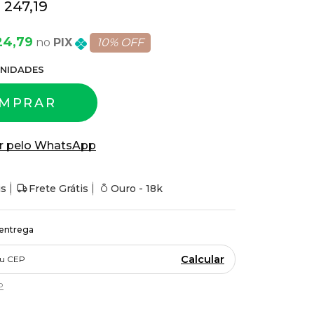
 247,19
24,79
PIX
10% OFF
NIDADE
S
MPRAR
r pelo WhatsApp
is
Frete Grátis
Ouro - 18k
 entrega
Calcular
P