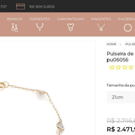
TIS*
10X SEM JUROS
BRINCOS
CORRENTES
GARGANTILHAS
PINGENTES
PULSEIRA
PULSE
Pulseira d
pu06056
R$ 2.746,
R$ 2.471