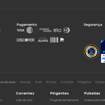
Pagamento
Segurança
o
uia de dicas
Alianças
Anéis
Brincos
Correntes
Pingentes
Pulseir
Correntes
Pingentes
Pulseiras
ro
Colar de Ouro
Pingente de Diamante
Pulseira para Be