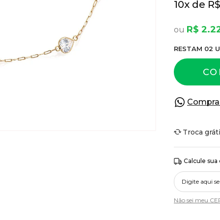
10
x
R$
R$ 2.2
RESTA
M
02
U
CO
Compra
Troca grát
Calcule sua
Não sei meu CE