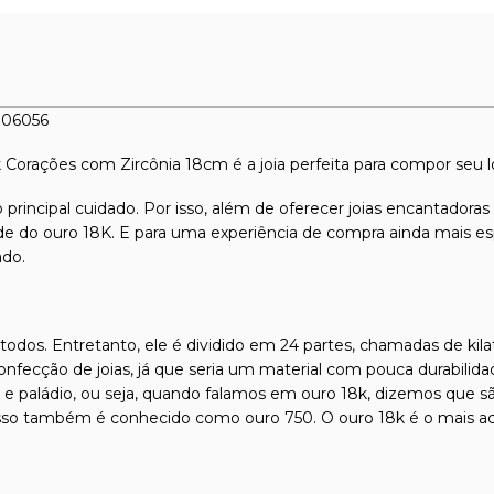
u06056
8k Corações com Zircônia 18cm é a joia perfeita para compor seu l
 principal cuidado. Por isso, além de oferecer joias encantadora
dade do ouro 18K. E para uma experiência de compra ainda mais es
ado.
odos. Entretanto, ele é dividido em 24 partes, chamadas de kilat
confecção de joias, já que seria um material com pouca durabilida
l e paládio, ou seja, quando falamos em ouro 18k, dizemos que s
isso também é conhecido como ouro 750. O ouro 18k é o mais ace