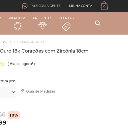
MINHA CONTA
FALE COM A GENTE
0
S
PIERCINGS
PRESENTES
OFERTAS
IRAS
PULSEIRA DE OURO
e Ouro 18k Corações com Zircônia 18cm
Avalie agora!
(
)
Guia de
Medidas
66
10%
,99