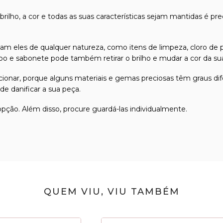
 brilho, a cor e todas as suas características sejam mantidas é pr
m eles de qualquer natureza, como itens de limpeza, cloro de p
 e sabonete pode também retirar o brilho e mudar a cor da sua 
friccionar, porque alguns materiais e gemas preciosas têm graus
e danificar a sua peça.
 opção. Além disso, procure guardá-las individualmente.
QUEM VIU, VIU TAMBÉM