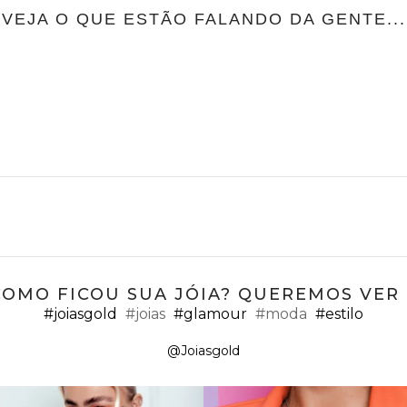
VEJA O QUE ESTÃO FALANDO DA GENTE...
COMO FICOU SUA JÓIA? QUEREMOS VER ;
#joiasgold
#joias
#glamour
#moda
#estilo
@Joiasgold