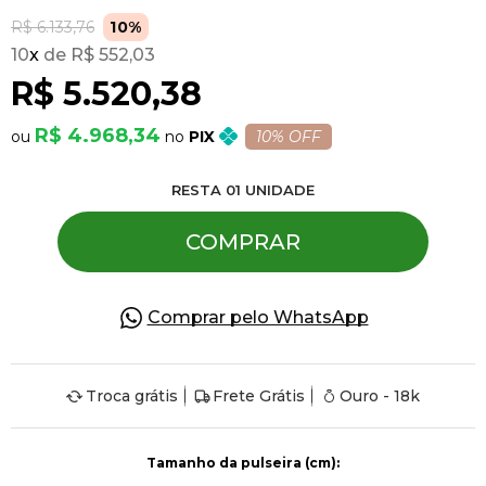
R$ 6.133,76
10%
10
x
R$ 552,03
Pulseiras
R$ 5.520,38
Piercing
R$ 4.968,34
PIX
10% OFF
RESTA
01
UNIDADE
Pedras Preciosas
COMPRAR
Presente
Comprar pelo WhatsApp
OFERTAS
Troca grátis
Frete Grátis
Ouro - 18k