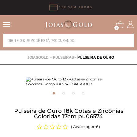
10X SEM JUROS
0
Alianças
PULSEIRAS
PULSEIRA DE OURO
Anéis
Brincos
Correntes
Pulseira de Ouro 18k Gotas e Zircônias
Coloridas 17cm pu06574
Gargantilhas
Avalie agora!
(
)
Pingentes