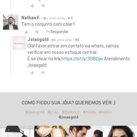
Nathan F.
•
•
4 anos atrás
0
Tem o conjunto com colar?
Responder
Joiasgold
•
•
4 anos atrás
0
Olá! Favor entrar em contato via whats, vamos
verificar em nosso estoque central.
É só clicar no link:
https://bit.ly/3EIBDjw
Atendimento
Joiasgold
COMO FICOU SUA JÓIA? QUEREMOS VER ;)
#joiasgold
#joias
#glamour
#moda
#estilo
@Joiasgold