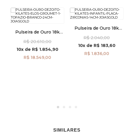
k
Pulseira de Ouro 18k
de
Pulseira de Ouro 18k
Infantil Placa com
Elos Groumet com 1
R$ 2.040,00
Zircônias de 14cm
R$ 20.610,00
Topázio Branco de 24cm
pu08480
10x
de
R$ 183,60
pu06747
10x
de
R$ 1.854,90
R$ 1.836,00
R$ 18.549,00
SIMILARES