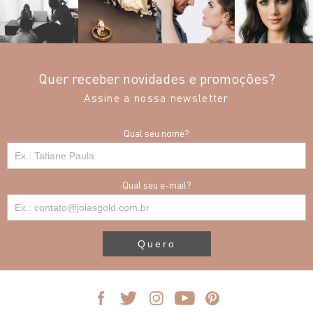
Quer receber novidades e promoções?
Assine a nossa newsletter
Qual seu nome?
Qual seu e-mail?
Quero