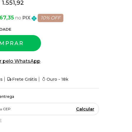
 1.551,92
67,35
PIX
10% OFF
DADE
MPRAR
r pelo WhatsApp
is
Frete Grátis
Ouro - 18k
 entrega
Calcular
P