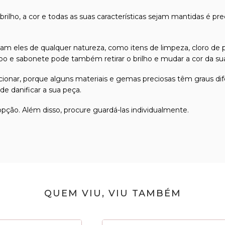
 brilho, a cor e todas as suas características sejam mantidas é pr
m eles de qualquer natureza, como itens de limpeza, cloro de p
 e sabonete pode também retirar o brilho e mudar a cor da sua 
friccionar, porque alguns materiais e gemas preciosas têm graus
e danificar a sua peça.
 opção. Além disso, procure guardá-las individualmente.
QUEM VIU, VIU TAMBÉM