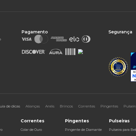
Pagamento
Segurança
o
uia de dicas
Alianças
Anéis
Brincos
Correntes
Pingentes
Pulseir
Correntes
Pingentes
Pulseiras
ro
Colar de Ouro
Pingente de Diamante
Pulseira para Be