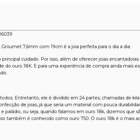
06039
8k Groumet 7,6mm com 19cm é a joia perfeita para o dia a dia.
 principal cuidado. Por isso, além de oferecer joias encantadora
dade do ouro 18K. E para uma experiência de compra ainda mais es
ado.
odos. Entretanto, ele é dividido em 24 partes, chamadas de kilat
confecção de joias, já que seria um material com pouca durabilida
l e paládio, ou seja, quando falamos em ouro 18k, dizemos que s
isso também é conhecido como ouro 750. O ouro 18k é o mais ace