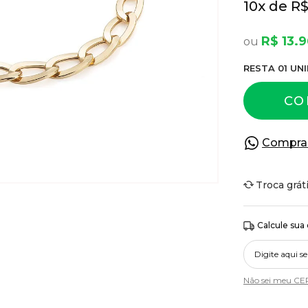
10
x
R$
R$ 13.9
RESTA
01
UNI
CO
Compra
Troca grát
Calcule sua
Não sei meu CE