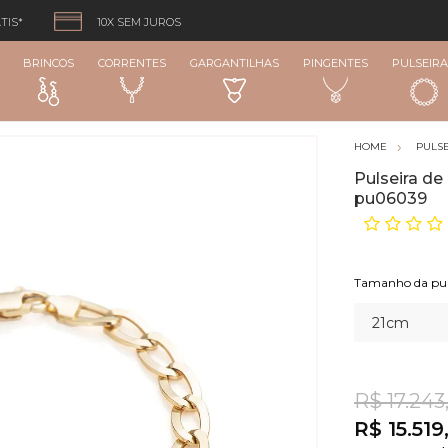
TIS*
10X SEM JUROS
BRINCOS
CORRENTES
GARGANTILHAS
PINGENTES
PULSEIRA
PULSE
Pulseira d
pu06039
R$ 17.243
R$ 15.519