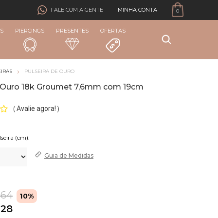
MINHA CONTA
FALE COM A GENTE
0
S
PIERCINGS
PRESENTES
OFERTAS
IRAS
PULSEIRA DE OURO
e Ouro 18k Groumet 7,6mm com 19cm
Avalie agora!
(
)
Guia de
Medidas
,64
10%
,28