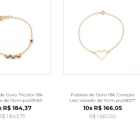
 de Ouro Tricolor 18k
Pulseira de Ouro 18k Coração
s de 13cm pu05983
Liso Vazado de 19cm pu08577
x R$ 184,37
10x R$ 166,05
R$ 1.843,79
R$ 1.660,50