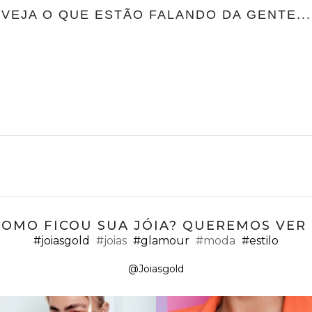
VEJA O QUE ESTÃO FALANDO DA GENTE...
COMO FICOU SUA JÓIA? QUEREMOS VER ;
#joiasgold
#joias
#glamour
#moda
#estilo
@Joiasgold