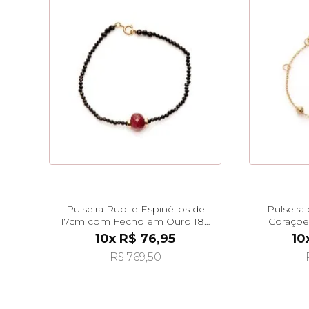
Pulseira Rubi e Espinélios de
Pulseira
17cm com Fecho em Ouro 18k
Coraçõe
pu08640
10x R$ 76,95
10
R$ 769,50