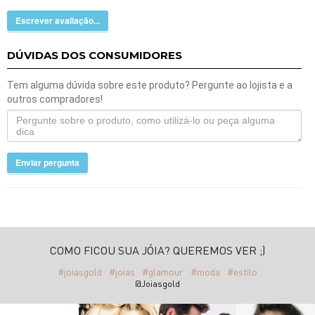
Escrever avaliação...
DÚVIDAS DOS CONSUMIDORES
Tem alguma dúvida sobre este produto? Pergunte ao lojista e a
outros compradores!
Enviar pergunta
COMO FICOU SUA JÓIA? QUEREMOS VER ;)
#joiasgold
#joias
#glamour
#moda
#estilo
@Joiasgold