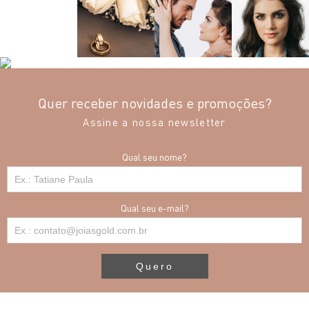
Quer receber novidades e promoções?
Assine a nossa newsletter
Qual seu nome?
Qual seu e-mail?
Quero