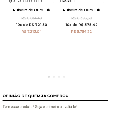
Pulseira de Ouro 18k
Pulseira de Ouro 18k
k
Bracelete Fio Quadrado
Oval 4,2mm com 19cm
os
R$ 8.014,49
R$ 6.393,58
pu07357
pu08385
10x
de
R$ 721,30
10x
de
R$ 575,42
R$ 7.213,04
R$ 5.754,22
OPINIÃO DE QUEM JÁ COMPROU
Tem esse produto? Seja o primeiro a avaliá-lo!