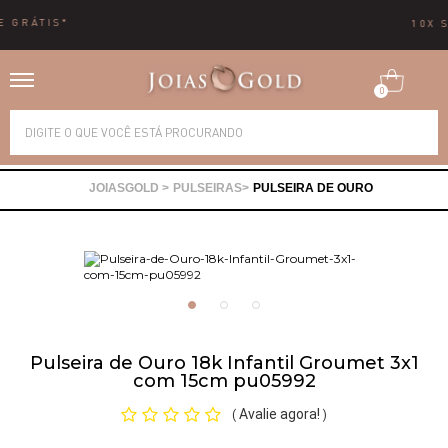
10X SEM JUROS
0
Alianças
PULSEIRAS
PULSEIRA DE OURO
Anéis
Brincos
Correntes
Pulseira de Ouro 18k Infantil Groumet 3x1
com 15cm pu05992
Gargantilhas
Avalie agora!
(
)
Pingentes