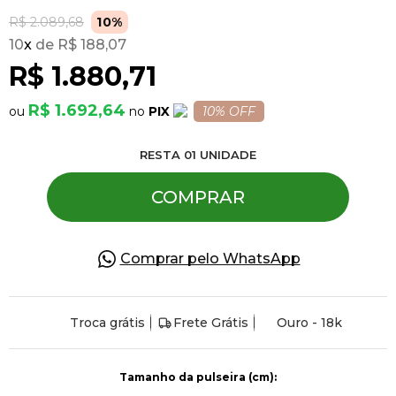
R$ 2.089,68
10%
10
x
R$ 188,07
Pulseiras
R$ 1.880,71
Piercing
R$ 1.692,64
PIX
10% OFF
RESTA
01
UNIDADE
Pedras Preciosas
COMPRAR
Presente
Comprar pelo WhatsApp
OFERTAS
Troca grátis
Frete Grátis
Ouro - 18k