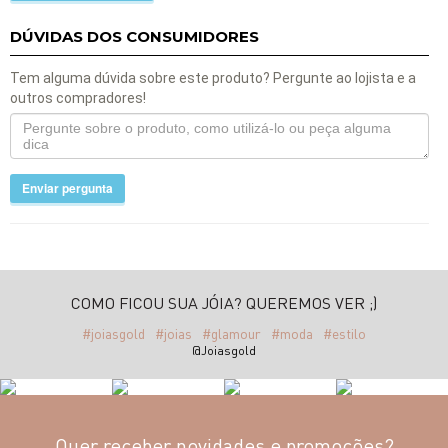
DÚVIDAS DOS CONSUMIDORES
Tem alguma dúvida sobre este produto? Pergunte ao lojista e a
outros compradores!
Enviar pergunta
COMO FICOU SUA JÓIA? QUEREMOS VER ;)
#joiasgold
#joias
#glamour
#moda
#estilo
@Joiasgold
Quer receber novidades e promoções?