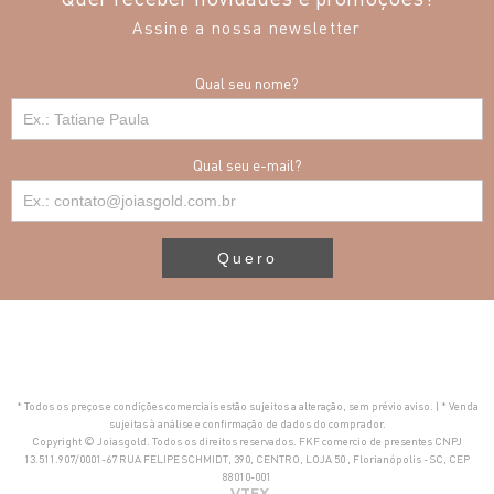
Assine a nossa newsletter
Qual seu nome?
Qual seu e-mail?
Quero
* Todos os preços e condições comerciais estão sujeitos a alteração, sem prévio aviso. | * Venda
sujeitas à análise e confirmação de dados do comprador.
Copyright © Joiasgold. Todos os direitos reservados. FKF comercio de presentes CNPJ
13.511.907/0001-67 RUA FELIPE SCHMIDT, 390, CENTRO, LOJA 50 , Florianópolis - SC, CEP
88010-001
VTEX