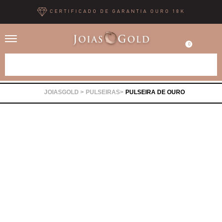
CERTIFICADO DE GARANTIA OURO 18K
0
Alianças
PULSEIRAS
PULSEIRA DE OURO
Anéis
Brincos
Correntes
Gargantilhas
Pingentes