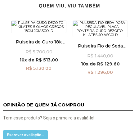
QUEM VIU, VIU TAMBÉM
Pulseira de Ouro 18k
Pulseira Fio de Seda
com 5 Olhos Gregos
Rosa Regulável Placa e
R$ 5.700,00
com 18cm pu06598
R$ 1.440,00
Ponteira de Ouro 18k
10x
de
R$ 513,00
pu08606
10x
de
R$ 129,60
R$ 5.130,00
R$ 1.296,00
OPINIÃO DE QUEM JÁ COMPROU
Tem esse produto? Seja o primeiro a avaliá-lo!
Escrever avaliação...