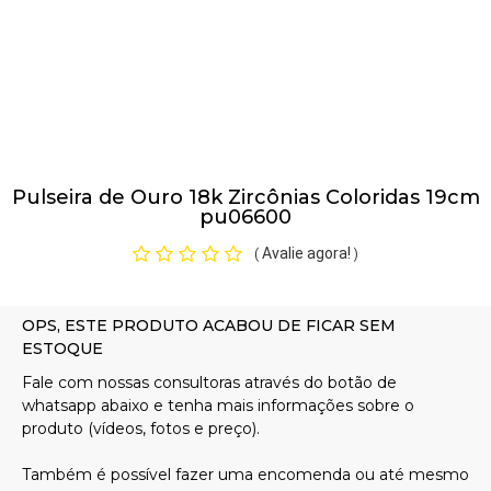
Pulseiras
Piercing
Pulseira de Ouro 18k Zircônias Coloridas 19cm
Pedras Preciosas
pu06600
Avalie agora!
(
)
Presente
OFERTAS