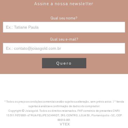
Assine a nossa newsletter
Qual seu nome?
Qual seu e-mail?
Quero
* Todos os preços e condições comerciais estão sujeitos a alteração, sem prévio aviso. | * Venda
sujeitas à análise e confirmação de dados do comprador.
Copyright © Joiasgold. Todos os direitos reservados. FKF comercio de presentes CNPJ
13.511.907/0001-67 RUA FELIPE SCHMIDT, 390, CENTRO, LOJA 50 , Florianópolis - SC, CEP
88010-001
VTEX