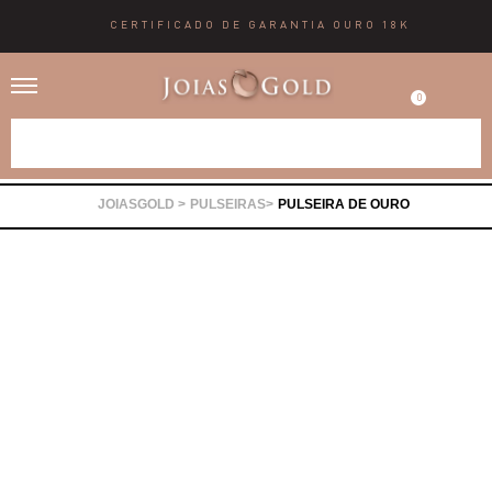
CERTIFICADO DE GARANTIA OURO 18K
0
Alianças
PULSEIRAS
PULSEIRA DE OURO
Anéis
Brincos
Correntes
Gargantilhas
Pingentes