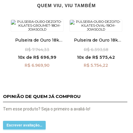
QUEM VIU, VIU TAMBÉM
Pulseira de Ouro 18k
Pulseira de Ouro 18k
Groumet de 8,7mm com
Oval 4,2mm com 19cm
R$ 7.744,33
R$ 6.393,58
18cm pu08322
pu08385
10x
de
R$ 696,99
10x
de
R$ 575,42
R$ 6.969,90
R$ 5.754,22
OPINIÃO DE QUEM JÁ COMPROU
Tem esse produto? Seja o primeiro a avaliá-lo!
Escrever avaliação...