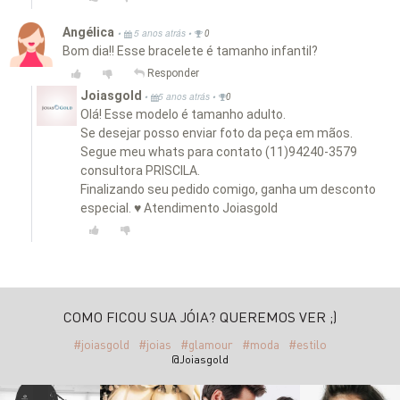
Angélica
•
•
5 anos atrás
0
Bom dia!! Esse bracelete é tamanho infantil?
Responder
Joiasgold
•
•
5 anos atrás
0
Olá! Esse modelo é tamanho adulto.
Se desejar posso enviar foto da peça em mãos.
Segue meu whats para contato (11)94240-3579
consultora PRISCILA.
Finalizando seu pedido comigo, ganha um desconto
especial. ♥ Atendimento Joiasgold
COMO FICOU SUA JÓIA? QUEREMOS VER ;)
#joiasgold
#joias
#glamour
#moda
#estilo
@Joiasgold