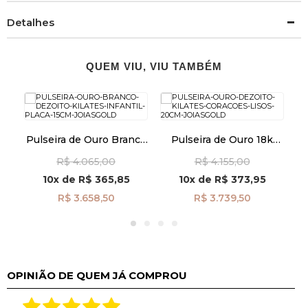
Detalhes
QUEM VIU, VIU TAMBÉM
k
Pulseira de Ouro Branco
Pulseira de Ouro 18k
18k Infantil Placa de
Corações Lisos de 20cm
R$ 4.065,00
R$ 4.155,00
15cm pu04691
pu08483
10x
de
R$ 365,85
10x
de
R$ 373,95
R$ 3.658,50
R$ 3.739,50
OPINIÃO DE QUEM JÁ COMPROU