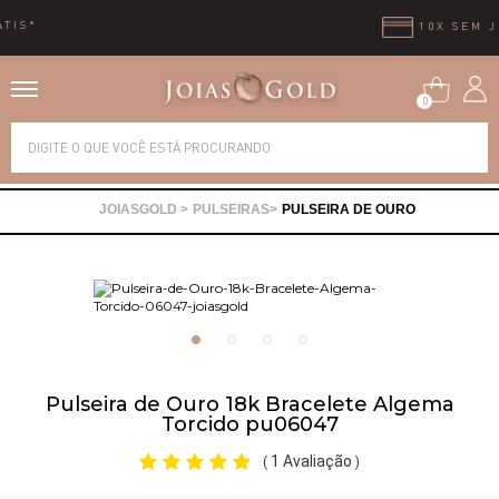
10X SEM JUROS
0
Alianças
PULSEIRAS
PULSEIRA DE OURO
Anéis
Brincos
Correntes
Pulseira de Ouro 18k Bracelete Algema
Torcido pu06047
Gargantilhas
1 Avaliação
(
)
Pingentes