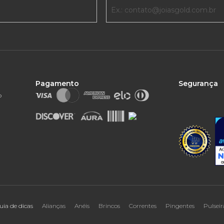
Pagamento
Segurança
o
uia de dicas
Alianças
Anéis
Brincos
Correntes
Pingentes
Pulseir