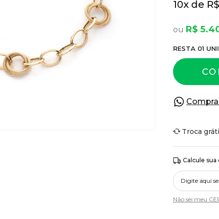
10
x
R$
R$ 5.4
RESTA
01
UNI
CO
Compra
Troca grát
Calcule sua
Não sei meu CE