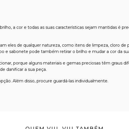
 brilho, a cor e todas as suas características sejam mantidas é pr
m eles de qualquer natureza, como itens de limpeza, cloro de p
 e sabonete pode também retirar o brilho e mudar a cor da sua 
friccionar, porque alguns materiais e gemas preciosas têm graus
e danificar a sua peça.
 opção. Além disso, procure guardá-las individualmente.
QUEM VIU, VIU TAMBÉM