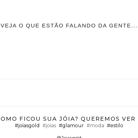
VEJA O QUE ESTÃO FALANDO DA GENTE...
COMO FICOU SUA JÓIA? QUEREMOS VER ;
#joiasgold
#joias
#glamour
#moda
#estilo
@Joiasgold