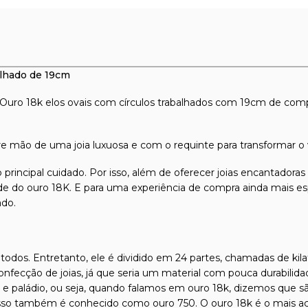
alhado de 19cm
m Ouro 18k elos ovais com círculos trabalhados com 19cm de com
mão de uma joia luxuosa e com o requinte para transformar o v
 principal cuidado. Por isso, além de oferecer joias encantadora
dade do ouro 18K. E para uma experiência de compra ainda mais es
ado.
odos. Entretanto, ele é dividido em 24 partes, chamadas de kilat
confecção de joias, já que seria um material com pouca durabilida
l e paládio, ou seja, quando falamos em ouro 18k, dizemos que s
isso também é conhecido como ouro 750. O ouro 18k é o mais ace