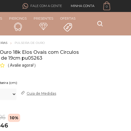
MINHA CONTA
FALE COM A GENTE
0
S
PIERCINGS
PRESENTES
OFERTAS
IRAS
PULSEIRA DE OURO
 Ouro 18k Elos Ovais com Circulos
 de 19cm pu05263
Avalie agora!
(
)
Guia de
Medidas
96
10%
,46