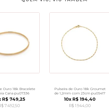
de Ouro 18k Bracelete
Pulseira de Ouro 18k Groumet
eia Cana pu07336
de 1,2mm com 23cm pu05417
x R$ 749,25
10x R$ 194,40
R$ 7.492,50
R$ 1.944,00