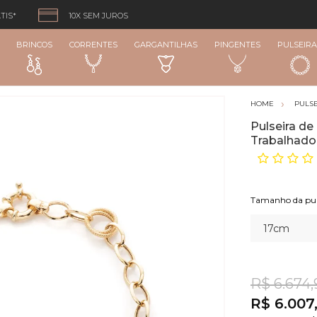
TIS*
10X SEM JUROS
BRINCOS
CORRENTES
GARGANTILHAS
PINGENTES
PULSEIRA
PULSE
Pulseira de
Trabalhado
R$ 6.674,
R$ 6.007