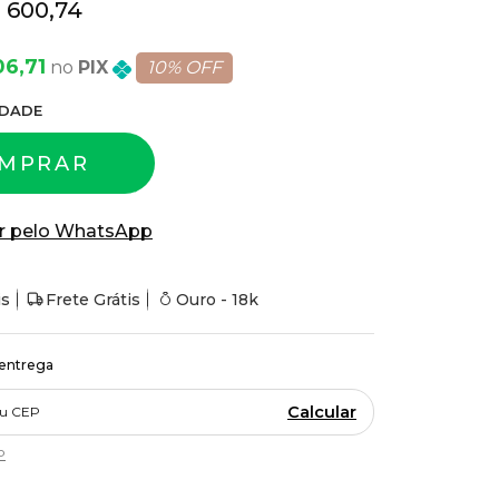
 600,74
06,71
PIX
10% OFF
DADE
MPRAR
r pelo WhatsApp
is
Frete Grátis
Ouro - 18k
 entrega
Calcular
P