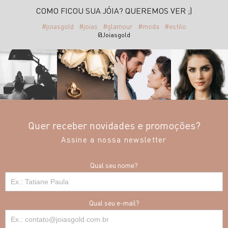
COMO FICOU SUA JÓIA? QUEREMOS VER ;)
#joiasgold
#joias
#glamour
#moda
#estilo
@Joiasgold
Quer receber novidades e promoções?
Assine a nossa newsletter
Qual seu nome?
Qual seu e-mail?