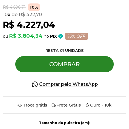
R$ 4.696,71
10%
10
x
R$ 422,70
Pulseiras
R$ 4.227,04
Piercing
R$ 3.804,34
PIX
10% OFF
RESTA
01
UNIDADE
Pedras Preciosas
COMPRAR
Presente
Comprar pelo WhatsApp
OFERTAS
Troca grátis
Frete Grátis
Ouro - 18k