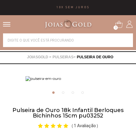
10X SEM JUROS
0
Alianças
PULSEIRAS
PULSEIRA DE OURO
Anéis
Brincos
Correntes
Pulseira de Ouro 18k Infantil Berloques
Bichinhos 15cm pu03252
Gargantilhas
1 Avaliação
(
)
Pingentes