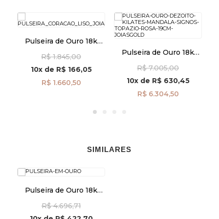
Pulseira de Ouro 18k
Coração Liso Vazado de
k
Pulseira de Ouro 18k
E
R$ 1.845,00
19cm pu08577
sa
Mandala Signos com
R$ 7.005,00
Topázio Rosa 19cm
10x
de
R$ 166,05
pu06878
10x
de
R$ 630,45
R$ 1.660,50
R$ 6.304,50
SIMILARES
Pulseira de Ouro 18k
Infantil Berloques
R$ 4.696,71
Bichinhos 15cm pu03252
10x
de
R$ 422,70