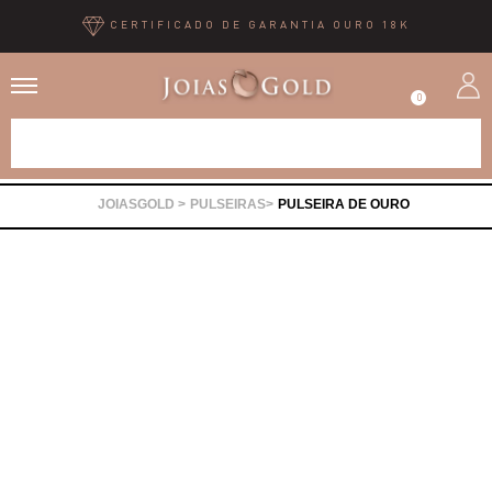
CERTIFICADO DE GARANTIA OURO 18K
0
Alianças
PULSEIRAS
PULSEIRA DE OURO
Anéis
Brincos
Correntes
Gargantilhas
Pingentes