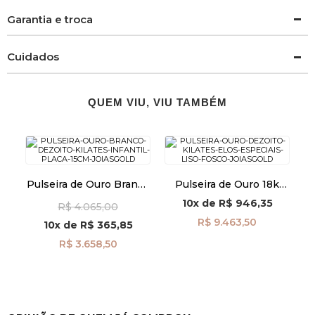
Garantia e troca
Cuidados
QUEM VIU, VIU TAMBÉM
Pulseira de Ouro Branco
Pulseira de Ouro 18k
18k Infantil Placa de
Elos Especiais Liso e
10x
de
R$ 946,35
R$ 4.065,00
15cm pu04691
Fosco pu06748
R$ 9.463,50
10x
de
R$ 365,85
R$ 3.658,50