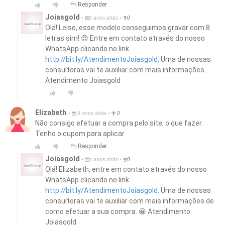
Responder
Joiasgold
•
•
3 anos atrás
0
Olá! Leise, esse modelo conseguimos gravar com 8
letras sim! 😍 Entre em contato através do nosso
WhatsApp clicando no link
http://bit.ly/AtendimentoJoiasgold.
Uma de nossas
consultoras vai te auxiliar com mais informações.
Atendimento Joiasgold
Elizabeth
•
•
3 anos atrás
0
Não consigo efetuar a compra pelo site, o que fazer.
Tenho o cupom para aplicar
Responder
Joiasgold
•
•
3 anos atrás
0
Olá! Elizabeth, entre em contato através do nosso
WhatsApp clicando no link
http://bit.ly/AtendimentoJoiasgold.
Uma de nossas
consultoras vai te auxiliar com mais informações de
como efetuar a sua compra. 😀 Atendimento
Joiasgold