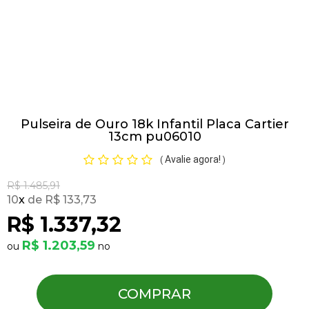
Pulseiras
Piercing
Pulseira de Ouro 18k Infantil Placa Cartier
Pedras Preciosas
13cm pu06010
Avalie agora!
(
)
Presente
R$ 1.485,91
10
x
R$ 133,73
OFERTAS
R$ 1.337,32
R$ 1.203,59
COMPRAR