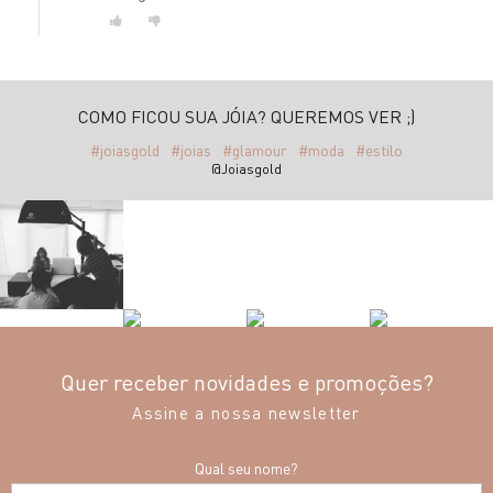
COMO FICOU SUA JÓIA? QUEREMOS VER ;)
#joiasgold
#joias
#glamour
#moda
#estilo
@Joiasgold
Quer receber novidades e promoções?
Assine a nossa newsletter
Qual seu nome?