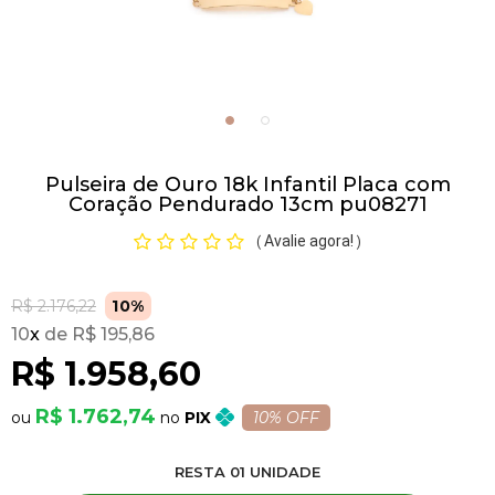
Pulseiras
Piercing
Pulseira de Ouro 18k Infantil Placa com
Pedras Preciosas
Coração Pendurado 13cm pu08271
Avalie agora!
(
)
Presente
R$ 2.176,22
10%
OFERTAS
10
x
R$ 195,86
R$ 1.958,60
R$ 1.762,74
PIX
10% OFF
RESTA
01
UNIDADE