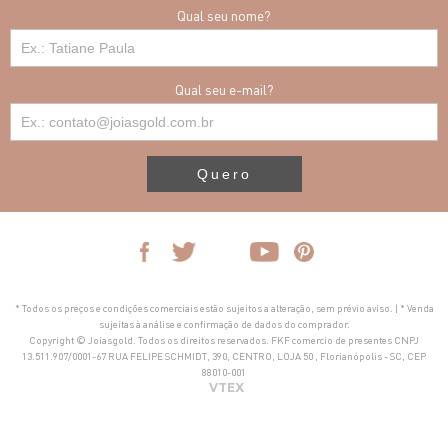
Qual seu nome?
Qual seu e-mail?
Quero
* Todos os preços e condições comerciais estão sujeitos a alteração, sem prévio aviso. | * Venda
sujeitas à análise e confirmação de dados do comprador.
Copyright © Joiasgold. Todos os direitos reservados. FKF comercio de presentes CNPJ
13.511.907/0001-67 RUA FELIPE SCHMIDT, 390, CENTRO, LOJA 50 , Florianópolis - SC, CEP
88010-001
VTEX