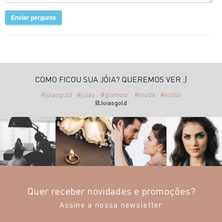
Enviar pergunta
COMO FICOU SUA JÓIA? QUEREMOS VER ;)
#joiasgold
#joias
#glamour
#moda
#estilo
@Joiasgold
Quer receber novidades e promoções?
Assine a nossa newsletter