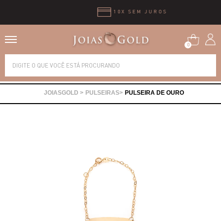
10X SEM JUROS
0
Alianças
PULSEIRAS
PULSEIRA DE OURO
Anéis
Brincos
Correntes
Gargantilhas
Pingentes