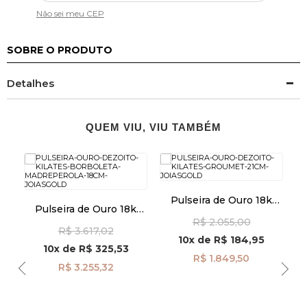
Não sei meu CEP
SOBRE O PRODUTO
Detalhes
QUEM VIU, VIU TAMBÉM
co
Pulseira de Ouro 18k
Pulseira de Ouro 18k
tes
Groumet de 2,4mm com
Borboleta Madrepérola
R$ 2.055,00
21cm pu08464
R$ 3.617,02
de 18cm pu08323
10x
de
R$ 184,95
10x
de
R$ 325,53
R$ 1.849,50
R$ 3.255,32