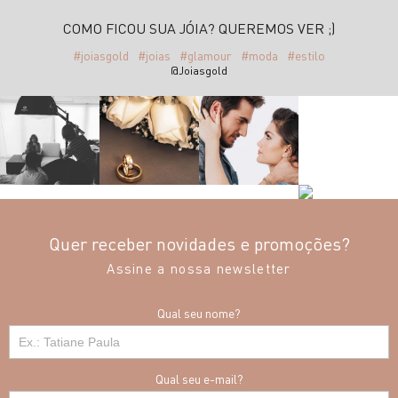
COMO FICOU SUA JÓIA? QUEREMOS VER ;)
#joiasgold
#joias
#glamour
#moda
#estilo
@Joiasgold
Quer receber novidades e promoções?
Assine a nossa newsletter
Qual seu nome?
Qual seu e-mail?