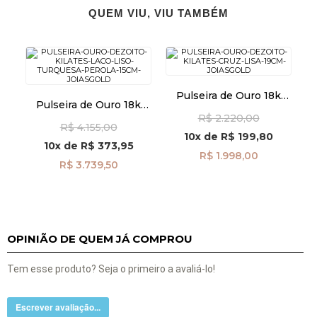
QUEM VIU, VIU TAMBÉM
Pulseira de Ouro 18k
Pulseira de Ouro 18k
Cruz Lisa de 19cm
Laço Liso com Turquesa
R$ 2.220,00
pu08576
R$ 4.155,00
e Pérola de 15cm
10x
de
R$ 199,80
pu05756
10x
de
R$ 373,95
R$ 1.998,00
R$ 3.739,50
OPINIÃO DE QUEM JÁ COMPROU
Tem esse produto? Seja o primeiro a avaliá-lo!
Escrever avaliação...