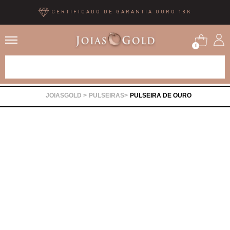
CERTIFICADO DE GARANTIA OURO 18K
0
Alianças
PULSEIRAS
PULSEIRA DE OURO
Anéis
Brincos
Correntes
Gargantilhas
Pingentes