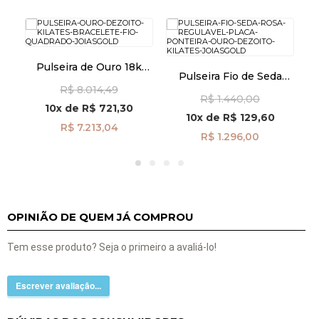
Pulseira de Ouro 18k
k
Pulseira Fio de Seda
Bracelete Fio Quadrado
C
Rosa Regulável Placa e
R$ 8.014,49
pu07357
R$ 1.440,00
Ponteira de Ouro 18k
10x
de
R$ 721,30
pu08606
10x
de
R$ 129,60
R$ 7.213,04
R$ 1.296,00
OPINIÃO DE QUEM JÁ COMPROU
Tem esse produto? Seja o primeiro a avaliá-lo!
Escrever avaliação...