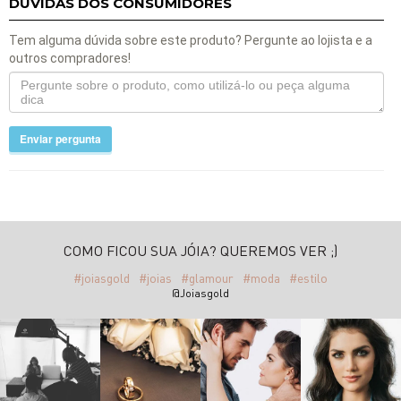
DÚVIDAS DOS CONSUMIDORES
Tem alguma dúvida sobre este produto? Pergunte ao lojista e a
outros compradores!
Enviar pergunta
COMO FICOU SUA JÓIA? QUEREMOS VER ;)
#joiasgold
#joias
#glamour
#moda
#estilo
@Joiasgold