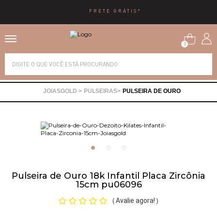
FRETE GRÁTIS*
0
Alianças
PULSEIRAS
PULSEIRA DE OURO
Anéis
Brincos
Correntes
Pulseira de Ouro 18k Infantil Placa Zircônia
15cm pu06096
Gargantilhas
Avalie agora!
(
)
Pingentes