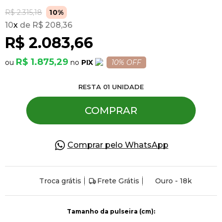
R$ 2.315,18
10%
10
x
R$ 208,36
Pulseiras
R$ 2.083,66
Piercing
R$ 1.875,29
PIX
10% OFF
RESTA
01
UNIDADE
Pedras Preciosas
COMPRAR
Presente
Comprar pelo WhatsApp
OFERTAS
Troca grátis
Frete Grátis
Ouro - 18k