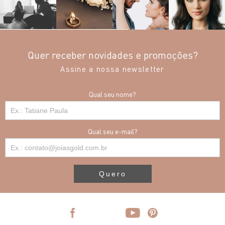
Quer receber novidades e promoções?
Assine a nossa newsletter
Qual seu nome?
Qual seu e-mail?
Quero