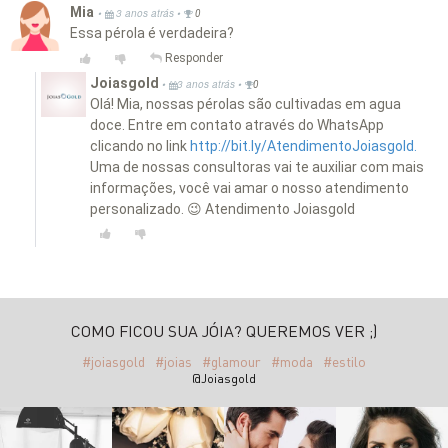
Mia
•
•
3 anos atrás
0
Essa pérola é verdadeira?
Responder
Joiasgold
•
•
3 anos atrás
0
Olá! Mia, nossas pérolas são cultivadas em agua
doce. Entre em contato através do WhatsApp
clicando no link
http://bit.ly/AtendimentoJoiasgold.
Uma de nossas consultoras vai te auxiliar com mais
informações, você vai amar o nosso atendimento
personalizado. 😉 Atendimento Joiasgold
COMO FICOU SUA JÓIA? QUEREMOS VER ;)
#joiasgold
#joias
#glamour
#moda
#estilo
@Joiasgold