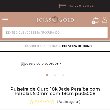
10X SEM JUROS
0
Alianças
PULSEIRAS
PULSEIRA DE OURO
Anéis
Brincos
Correntes
Pulseira de Ouro 18k Jade Paraíba com
Pérolas 5,0mm com 18cm pu05008
Gargantilhas
Avalie agora!
(
)
Pingentes