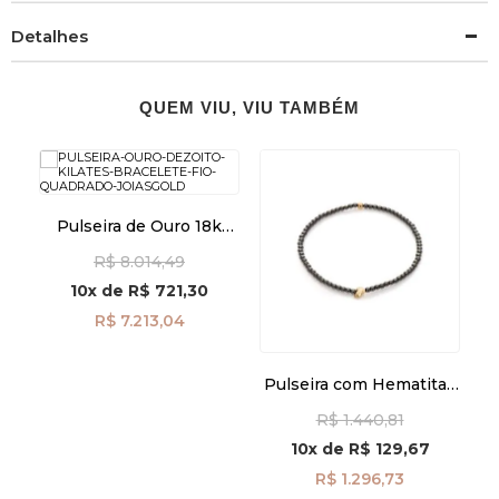
Detalhes
QUEM VIU, VIU TAMBÉM
Pulseira de Ouro 18k
k
Bracelete Fio Quadrado
La
R$ 8.014,49
pu07357
3cm
10x
de
R$ 721,30
R$ 7.213,04
Pulseira com Hematitas
e Corações em Ouro 18k
R$ 1.440,81
pu07904
10x
de
R$ 129,67
R$ 1.296,73