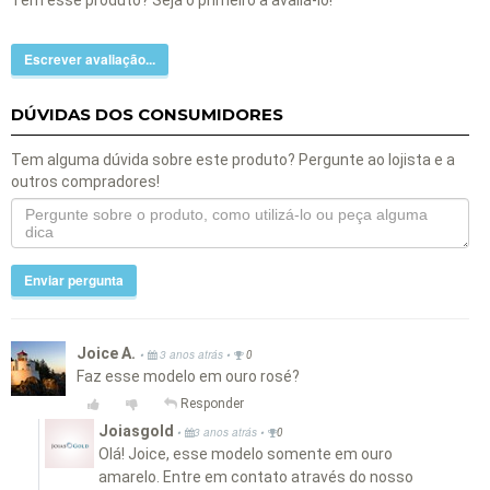
Tem esse produto? Seja o primeiro a avaliá-lo!
Escrever avaliação...
DÚVIDAS DOS CONSUMIDORES
Tem alguma dúvida sobre este produto? Pergunte ao lojista e a
outros compradores!
Enviar pergunta
Joice A.
•
•
3 anos atrás
0
Faz esse modelo em ouro rosé?
Responder
Joiasgold
•
•
3 anos atrás
0
Olá! Joice, esse modelo somente em ouro
amarelo. Entre em contato através do nosso