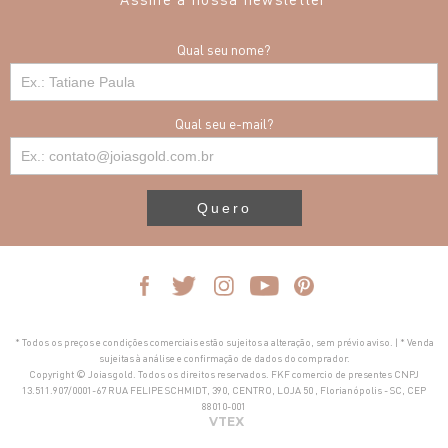
Qual seu nome?
Qual seu e-mail?
Quero
* Todos os preços e condições comerciais estão sujeitos a alteração, sem prévio aviso. | * Venda
sujeitas à análise e confirmação de dados do comprador.
Copyright © Joiasgold. Todos os direitos reservados. FKF comercio de presentes CNPJ
13.511.907/0001-67 RUA FELIPE SCHMIDT, 390, CENTRO, LOJA 50 , Florianópolis - SC, CEP
88010-001
VTEX