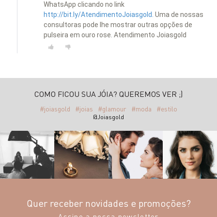
WhatsApp clicando no link
http://bit.ly/AtendimentoJoiasgold.
Uma de nossas
consultoras pode lhe mostrar outras opções de
pulseira em ouro rose. Atendimento Joiasgold
COMO FICOU SUA JÓIA? QUEREMOS VER ;)
#joiasgold
#joias
#glamour
#moda
#estilo
@Joiasgold
Quer receber novidades e promoções?
Assine a nossa newsletter