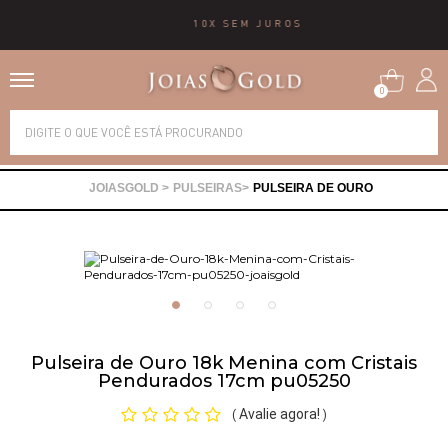
10X SEM JUROS
0
Alianças
PULSEIRAS
PULSEIRA DE OURO
Anéis
Brincos
Correntes
Pulseira de Ouro 18k Menina com Cristais
Pendurados 17cm pu05250
Gargantilhas
Avalie agora!
(
)
Pingentes