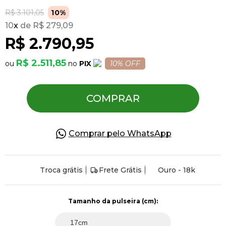
R$ 3.101,05
10%
10
x
R$ 279,09
Pulseiras
R$ 2.790,95
Piercing
R$ 2.511,85
PIX
10% OFF
Pedras Preciosas
COMPRAR
Presente
Comprar pelo WhatsApp
OFERTAS
Troca grátis
Frete Grátis
Ouro - 18k