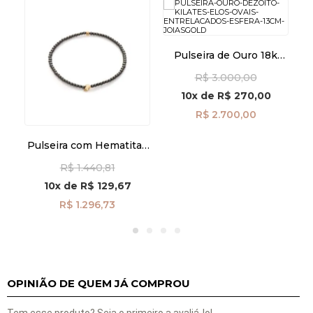
co
Pulseira de Ouro 18k
La
Elos Ovais Entrelaçados
R$ 3.000,00
com Esfera de 13cm
pu08484
10x
de
R$ 270,00
R$ 2.700,00
Pulseira com Hematitas
e Corações em Ouro 18k
R$ 1.440,81
pu07904
10x
de
R$ 129,67
R$ 1.296,73
OPINIÃO DE QUEM JÁ COMPROU