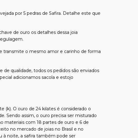
jada por 5 pedras de Safira. Detalhe este que
have de ouro os detalhes dessa joia
 regulagem.
ue transmite o mesmo amor e carinho de forma
s e de qualidade, todos os pedidos são enviados
pecial adicionamos sacola e estojo
e (k). O ouro de 24 kilates é considerado o
de. Sendo assim, o ouro precisa ser misturado
ão materiais com 18 partes de ouro e 6 de
ito no mercado de joias no Brasil e no
 à noite, a safira também pode ser