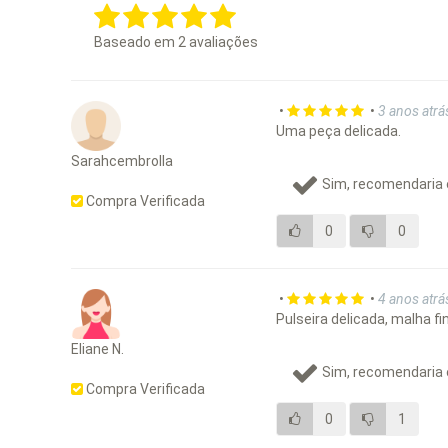
Baseado em
2
avaliações
•
•
3 anos atrá
Uma peça delicada.
Sarahcembrolla
Sim, recomendaria 
Compra Verificada
0
0
•
•
4 anos atrá
Pulseira delicada, malha f
Eliane N.
Sim, recomendaria 
Compra Verificada
0
1