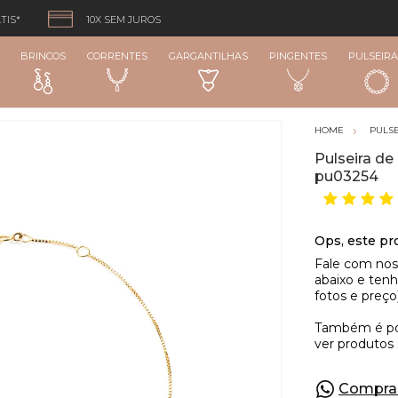
TIS*
10X SEM JUROS
BRINCOS
CORRENTES
GARGANTILHAS
PINGENTES
PULSEIRA
PULSE
Pulseira d
pu03254
Compra