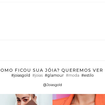
COMO FICOU SUA JÓIA? QUEREMOS VER ;
#joiasgold
#joias
#glamour
#moda
#estilo
@Joiasgold