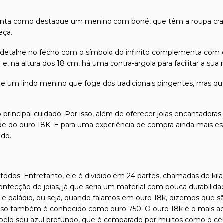
enta como destaque um menino com boné, que têm a roupa crave
eça.
o detalhe no fecho com o símbolo do infinito complementa com c
e, na altura dos 18 cm, há uma contra-argola para facilitar a sua
e um lindo menino que foge dos tradicionais pingentes, mas q
 principal cuidado. Por isso, além de oferecer joias encantadora
dade do ouro 18K. E para uma experiência de compra ainda mais es
ado.
odos. Entretanto, ele é dividido em 24 partes, chamadas de kilat
confecção de joias, já que seria um material com pouca durabilida
l e paládio, ou seja, quando falamos em ouro 18k, dizemos que s
isso também é conhecido como ouro 750. O ouro 18k é o mais ace
 pelo seu azul profundo, que é comparado por muitos como o céu