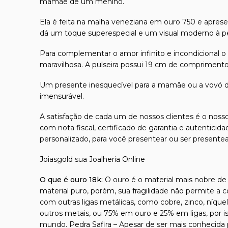
mamãe de um menino.
Ela é feita na malha veneziana em ouro 750 e apres
dá um toque superespecial e um visual moderno à p
Para complementar o amor infinito e incondicional 
maravilhosa. A pulseira possui 19 cm de comprimento 
Um presente inesquecível para a mamãe ou a vovó d
imensurável.
A satisfação de cada um de nossos clientes é o nosso
com nota fiscal, certificado de garantia e autentici
personalizado, para você presentear ou ser presente
Joiasgold sua Joalheria Online
O que é ouro 18k:
O ouro é o material mais nobre de t
material puro, porém, sua fragilidade não permite a 
com outras ligas metálicas, como cobre, zinco, níque
outros metais, ou 75% em ouro e 25% em ligas, por 
mundo. Pedra Safira – Apesar de ser mais conhecida