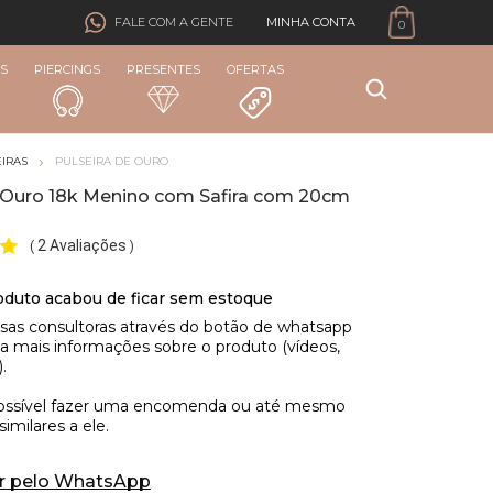
MINHA CONTA
FALE COM A GENTE
0
S
PIERCINGS
PRESENTES
OFERTAS
IRAS
PULSEIRA DE OURO
e Ouro 18k Menino com Safira com 20cm
2 Avaliações
(
)
r pelo WhatsApp