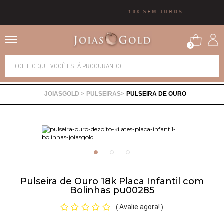
10X SEM JUROS
0
Alianças
PULSEIRAS
PULSEIRA DE OURO
Anéis
Brincos
Correntes
Pulseira de Ouro 18k Placa Infantil com
Bolinhas pu00285
Gargantilhas
Avalie agora!
(
)
Pingentes