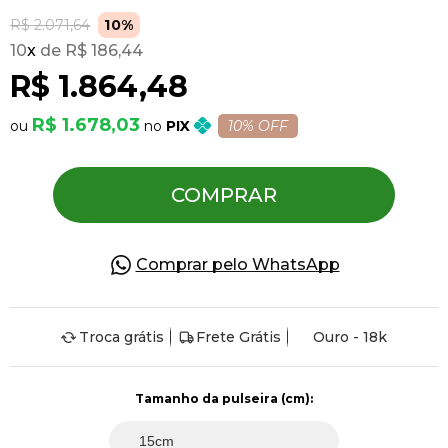
R$ 2.071,64
10%
10
x
R$ 186,44
Pulseiras
R$ 1.864,48
Piercing
R$ 1.678,03
PIX
10% OFF
Pedras Preciosas
COMPRAR
Presente
Comprar pelo WhatsApp
OFERTAS
Troca grátis
Frete Grátis
Ouro - 18k