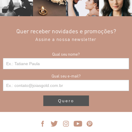
Quer receber novidades e promoções?
Assine a nossa newsletter
Qual seu nome?
Qual seu e-mail?
Quero