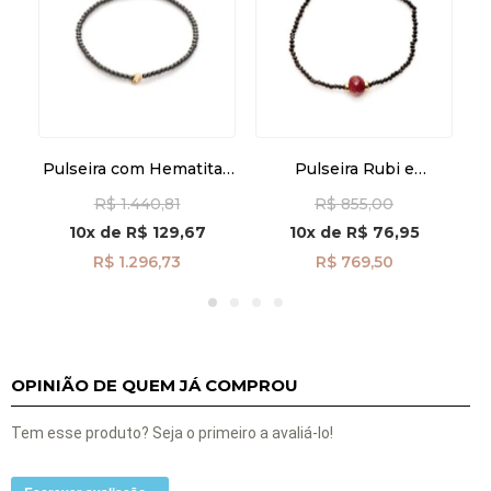
k
om
Pulseira com Hematitas
Pulseira Rubi e
e Corações em Ouro 18k
Espinélios de 17cm com
R$ 1.440,81
R$ 855,00
pu07904
Fecho em Ouro 18k
pu08640
10x
de
R$ 129,67
10x
de
R$ 76,95
R$ 1.296,73
R$ 769,50
OPINIÃO DE QUEM JÁ COMPROU
Tem esse produto? Seja o primeiro a avaliá-lo!