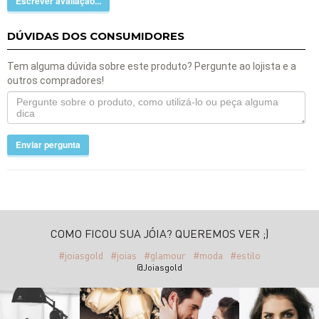
Escrever avaliação...
DÚVIDAS DOS CONSUMIDORES
Tem alguma dúvida sobre este produto? Pergunte ao lojista e a
outros compradores!
Enviar pergunta
COMO FICOU SUA JÓIA? QUEREMOS VER ;)
#joiasgold
#joias
#glamour
#moda
#estilo
@Joiasgold