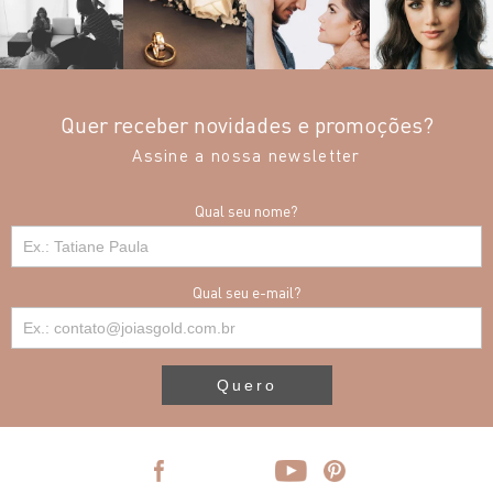
Quer receber novidades e promoções?
Assine a nossa newsletter
Qual seu nome?
Qual seu e-mail?
Quero