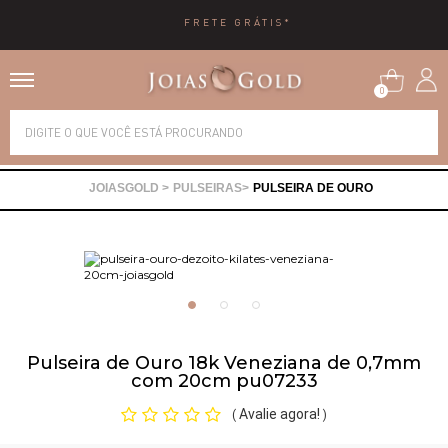
E GRÁTIS*
10X 
0
Alianças
PULSEIRAS
PULSEIRA DE OURO
Anéis
Brincos
Correntes
Pulseira de Ouro 18k Veneziana de 0,7mm
com 20cm pu07233
Gargantilhas
Avalie agora!
(
)
Pingentes