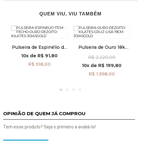
QUEM VIU, VIU TAMBÉM
k
Pulseira de Espinélio de
Pulseira de Ouro 18k
m
17cm com Fecho de Ouro
Cruz Lisa de 19cm
10x
de
R$ 91,80
R$ 2.220,00
18k pu08637
pu08576
R$ 918,00
10x
de
R$ 199,80
R$ 1.998,00
OPINIÃO DE QUEM JÁ COMPROU
Tem esse produto? Seja o primeiro a avaliá-lo!