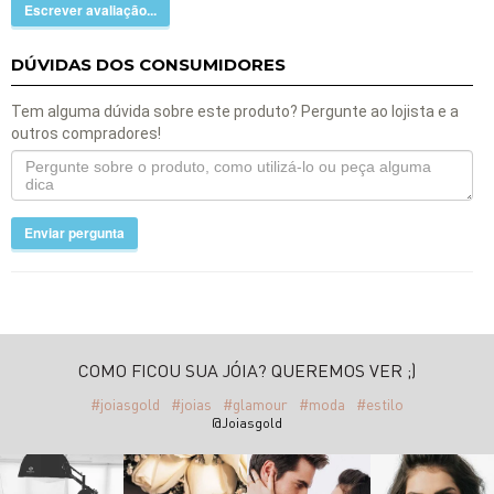
Escrever avaliação...
DÚVIDAS DOS CONSUMIDORES
Tem alguma dúvida sobre este produto? Pergunte ao lojista e a
outros compradores!
Enviar pergunta
COMO FICOU SUA JÓIA? QUEREMOS VER ;)
#joiasgold
#joias
#glamour
#moda
#estilo
@Joiasgold