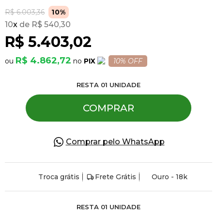
R$ 6.003,36
10%
10
x
R$ 540,30
Pulseiras
R$ 5.403,02
Piercing
R$ 4.862,72
PIX
10% OFF
RESTA
01
UNIDADE
Pedras Preciosas
COMPRAR
Presente
Comprar pelo WhatsApp
OFERTAS
Troca grátis
Frete Grátis
Ouro - 18k
RESTA
01
UNIDADE