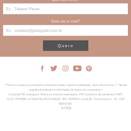
Qual seu e-mail?
Quero
* Todos os preços e condições comerciais estão sujeitos a alteração, sem prévio aviso. | * Venda
sujeitas à análise e confirmação de dados do comprador.
Copyright © Joiasgold. Todos os direitos reservados. FKF comercio de presentes CNPJ
13.511.907/0001-67 RUA FELIPE SCHMIDT, 390, CENTRO, LOJA 50 , Florianópolis - SC, CEP
88010-001
VTEX