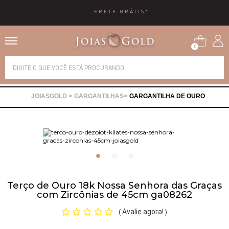
FRETE GRÁTIS*
0
Alianças
GARGANTILHAS
GARGANTILHA DE OURO
Anéis
Brincos
Correntes
Terço de Ouro 18k Nossa Senhora das Graças
com Zircônias de 45cm ga08262
Gargantilhas
Avalie agora!
(
)
Pingentes