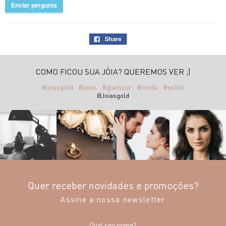
Enviar pergunta
COMO FICOU SUA JÓIA? QUEREMOS VER ;)
#joiasgold
#joias
#glamour
#moda
#estilo
@Joiasgold
Quer receber novidades e promoções?
Assine a nossa newsletter
Qual seu nome?