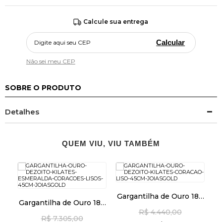
Calcule sua entrega
Calcular
Não sei meu CEP
SOBRE O PRODUTO
Detalhes
QUEM VIU, VIU TAMBÉM
ssa
Gargantilha de Ouro 18k
Gargantilha de Ouro 18k
G
de
Coração Liso de 45cm
Esmeralda e Corações
P
R$ 4.440,00
ga08533
R$ 7.305,00
Lisos de 45cm ga08433
4