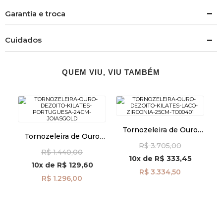
Garantia e troca
Cuidados
QUEM VIU, VIU TAMBÉM
Tornozeleira de Ouro
Tornozeleira de Ouro
18k Laço com Zircônia
18k Portuguesa de
R$ 3.705,00
de 25cm to00401
R$ 1.440,00
0,9mm com 24cm
10x
de
R$ 333,45
to00374
10x
de
R$ 129,60
R$ 3.334,50
R$ 1.296,00