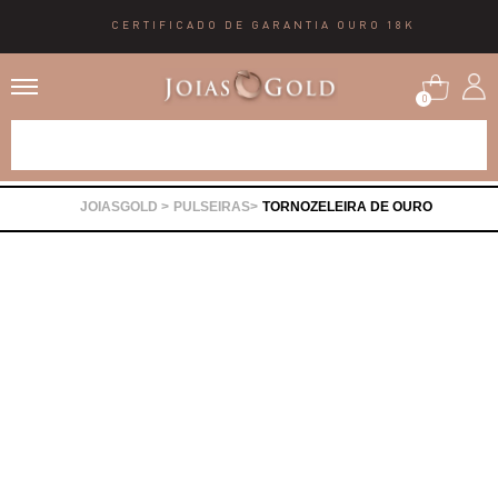
CERTIFICADO DE GARANTIA OURO 18K
0
Alianças
PULSEIRAS
TORNOZELEIRA DE OURO
Anéis
Brincos
Correntes
Gargantilhas
Pingentes