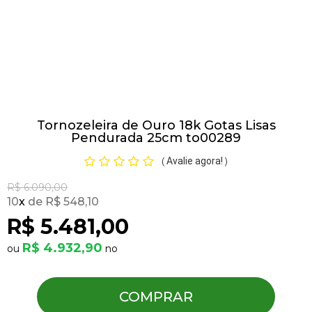
Pulseiras
Piercing
Tornozeleira de Ouro 18k Gotas Lisas
Pedras Preciosas
Pendurada 25cm to00289
Avalie agora!
(
)
Presente
R$ 6.090,00
10
x
R$ 548,10
OFERTAS
R$ 5.481,00
R$ 4.932,90
COMPRAR