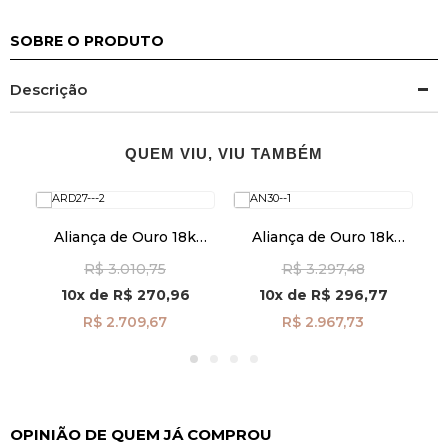
SOBRE O PRODUTO
Descrição
QUEM VIU, VIU TAMBÉM
Aliança de Ouro 18k
Aliança de Ouro 18k
Casamento Quadrada
Casamento Anatômica
R$ 3.010,75
R$ 3.297,48
2,7mm Feminina
3,0mm Masculina
al40035
al40033
10x
de
R$ 270,96
10x
de
R$ 296,77
R$ 2.709,67
R$ 2.967,73
OPINIÃO DE QUEM JÁ COMPROU