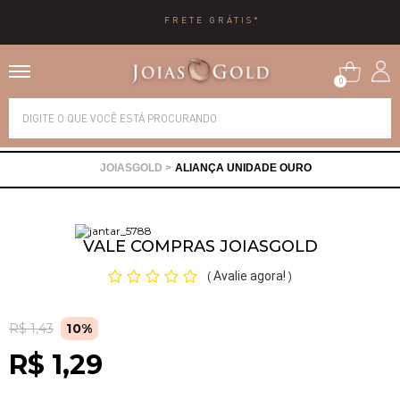
10X SEM JUROS
0
Alianças
ALIANÇA UNIDADE OURO
Anéis
Brincos
VALE COMPRAS JOIASGOLD
Avalie agora!
(
)
Correntes
R$ 1,43
10%
Gargantilhas
R$ 1,29
Pingentes