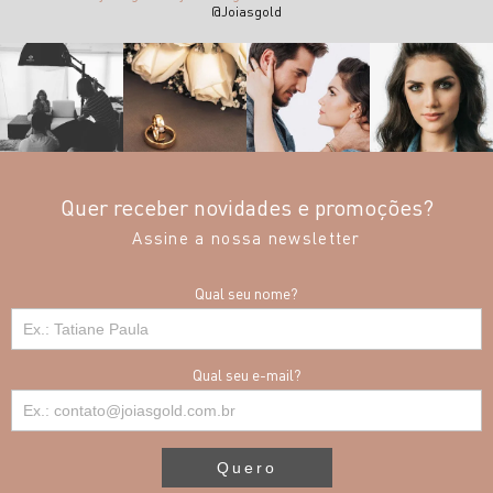
@Joiasgold
Quer receber novidades e promoções?
Assine a nossa newsletter
Qual seu nome?
Qual seu e-mail?
Quero