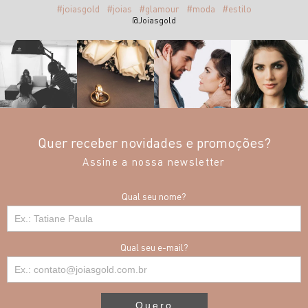
#joiasgold
#joias
#glamour
#moda
#estilo
@Joiasgold
Quer receber novidades e promoções?
Assine a nossa newsletter
Qual seu nome?
Qual seu e-mail?
Quero