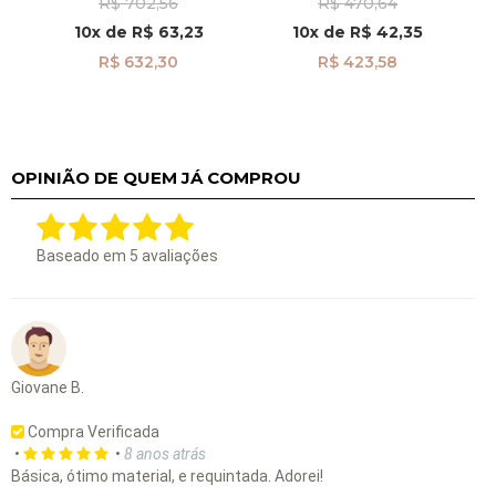
R$ 702,56
R$ 470,64
Masculina alf304
10x
de
R$ 63,23
10x
de
R$ 42,35
R$ 632,30
R$ 423,58
OPINIÃO DE QUEM JÁ COMPROU
Baseado em
5
avaliações
Giovane B.
Compra Verificada
•
•
8 anos atrás
Básica, ótimo material, e requintada. Adorei!