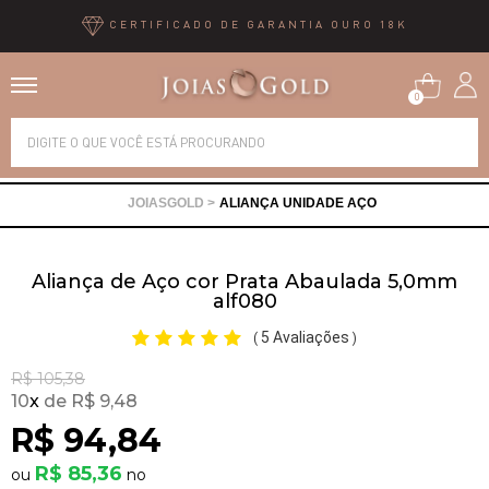
CERTIFICADO DE GARANTIA OURO 18K
0
Alianças
ALIANÇA UNIDADE AÇO
Anéis
Aliança de Aço cor Prata Abaulada 5,0mm
Brincos
alf080
5 Avaliações
(
)
Correntes
R$ 105,38
10
x
R$ 9,48
Gargantilhas
R$ 94,84
R$ 85,36
Pingentes