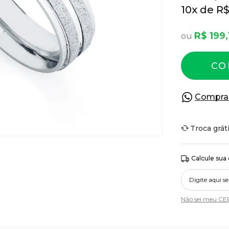
10
x
R$
R$ 199,
CO
Compra
Troca grát
Calcule sua
Não sei meu CE