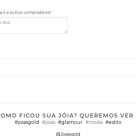
a e a outros compradores!
COMO FICOU SUA JÓIA? QUEREMOS VER ;
#joiasgold
#joias
#glamour
#moda
#estilo
@Joiasgold