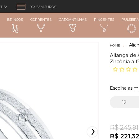
TIS*
10X SEM JUROS
BRINCOS
CORRENTES
GARGANTILHAS
PINGENTES
PULSEIRA
Alia
Aliança de 
Zircônia alf
Escolha as m
R$ 245,91
R$ 221,3