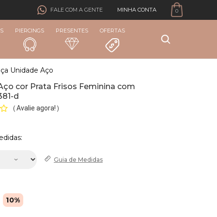
MINHA CONTA
FALE COM A GENTE
0
S
PIERCINGS
PRESENTES
OFERTAS
nça Unidade Aço
Aço cor Prata Frisos Feminina com
381-d
Avalie agora!
(
)
edidas:
Guia de
Medidas
10%
2