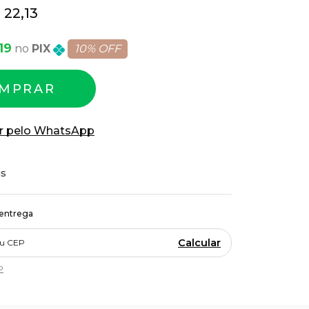
 22,13
19
PIX
10% OFF
MPRAR
r pelo WhatsApp
is
 entrega
Calcular
P