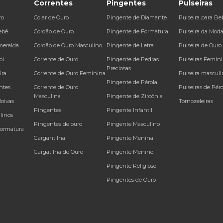
Correntes
Pingentes
Pulseiras
ro
Colar de Ouro
Pingente de Diamante
Pulseira para Be
ebê
Cordão de Ouro
Pingente de Formatura
Pulseira da Mod
meralda
Cordão de Ouro Masculino
Pingente de Letra
Pulseira de Ouro
bi
Corrente de Ouro
Pingente de Pedras
Pulseiras Femin
Preciosas
ira
Corrente de Ouro Feminina
Pulseira masculi
Pingente de Pérola
ntes
Corrente de Ouro
Pulseiras de Péro
Masculina
Pingente de Zircônia
Noivas
Tornozeleiras
Pingentes
Pingente Infantil
linos
Pingentes de ouro
Pingente Masculino
Formatura
Gargantilha
Pingente Menina
Gargatilha de Ouro
Pingente Menino
Pingente Religioso
Pingentes de Ouro