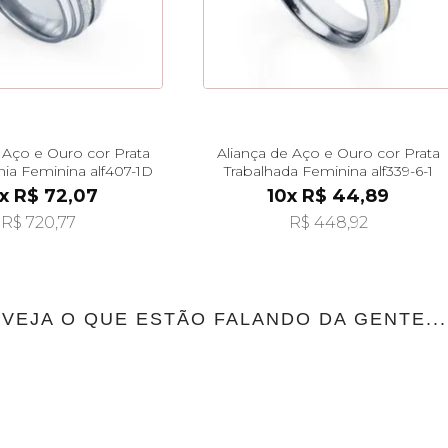
 Aço e Ouro cor Prata
Aliança de Aço e Ouro cor Prata
ia Feminina alf407-1D
Trabalhada Feminina alf339-6-1
x R$ 72,07
10x R$ 44,89
R$ 720,77
R$ 448,92
VEJA O QUE ESTÃO FALANDO DA GENTE...