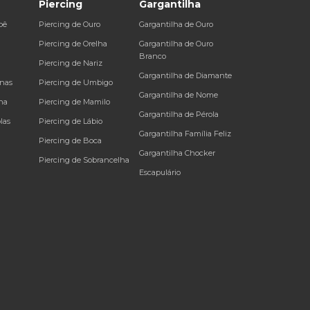
Piercing
Gargantilha
bê
Piercing de Ouro
Gargantilha de Ouro
a
Piercing de Orelha
Gargantilha de Ouro
Branco
Piercing de Nariz
Gargantilha de Diamante
inas
Piercing de Umbigo
Gargantilha de Nome
na
Piercing de Mamilo
Gargantilha de Pérola
las
Piercing de Lábio
Gargantilha Família Feliz
Piercing de Boca
Gargantilha Chocker
Piercing de Sobrancelha
Escapulário