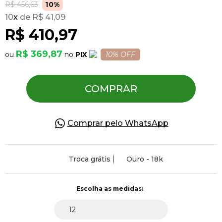
R$ 456,63
10%
10
x
R$ 41,09
Pulseiras
R$ 410,97
R$ 369,87
PIX
10% OFF
Piercing
COMPRAR
Pedras Preciosas
Presente
Comprar pelo WhatsApp
OFERTAS
Troca grátis
Ouro - 18k