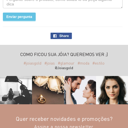
Enviar pergunta
COMO FICOU SUA JÓIA? QUEREMOS VER ;)
#joiasgold
#joias
#glamour
#moda
#estilo
@Joiasgold
Quer receber novidades e promoções?
Assine a nossa newsletter