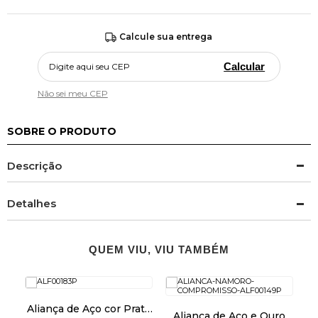
Calcule sua entrega
Calcular
Não sei meu CEP
SOBRE O PRODUTO
Descrição
Detalhes
QUEM VIU, VIU TAMBÉM
Aliança de Aço cor Prata
o
Aliança de Aço e Ouro
A