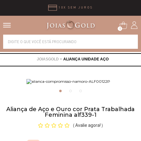
10X SEM JUROS
0
Alianças
ALIANÇA UNIDADE AÇO
Anéis
Brincos
Correntes
Aliança de Aço e Ouro cor Prata Trabalhada
Feminina alf339-1
Gargantilhas
Avalie agora!
(
)
Pingentes