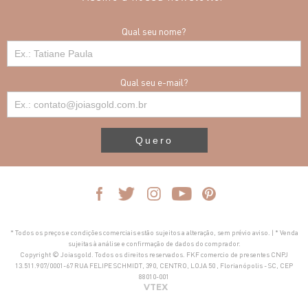
Qual seu nome?
Qual seu e-mail?
Quero
* Todos os preços e condições comerciais estão sujeitos a alteração, sem prévio aviso. | * Venda
sujeitas à análise e confirmação de dados do comprador.
Copyright © Joiasgold. Todos os direitos reservados. FKF comercio de presentes CNPJ
13.511.907/0001-67 RUA FELIPE SCHMIDT, 390, CENTRO, LOJA 50 , Florianópolis - SC, CEP
88010-001
VTEX