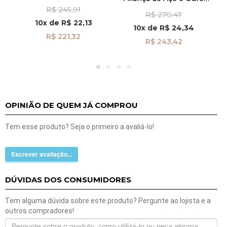
Frisos Feminina com
s
cor Prata Abaulada
F
R$ 245,91
Zircônia alf381-d
R$ 270,47
Feminina alf082l
10x
de
R$ 22,13
10x
de
R$ 24,34
R$ 221,32
R$ 243,42
OPINIÃO DE QUEM JÁ COMPROU
Tem esse produto? Seja o primeiro a avaliá-lo!
Escrever avaliação...
DÚVIDAS DOS CONSUMIDORES
Tem alguma dúvida sobre este produto? Pergunte ao lojista e a
outros compradores!